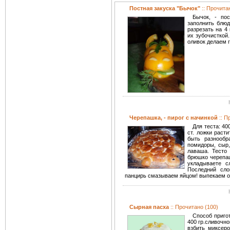
Постная закуска "Бычок"
:: Прочита
Бычок, - пос
заполнить блюд
разрезать на 4
их зубочисткой.
оливок делаем г
Черепашка, - пирог с начинкой
:: П
Для теста: 40
ст. ложки расти
быть разнообр
помидоры, сыр,
лаваша. Тесто 
брюшко черепашк
укладываете с
Последний сло
панцирь смазываем яйцом! выпекаем ок
Сырная пасха
:: Прочитано (100)
Способ пригот
400 гр.сливочно
взбить миксер