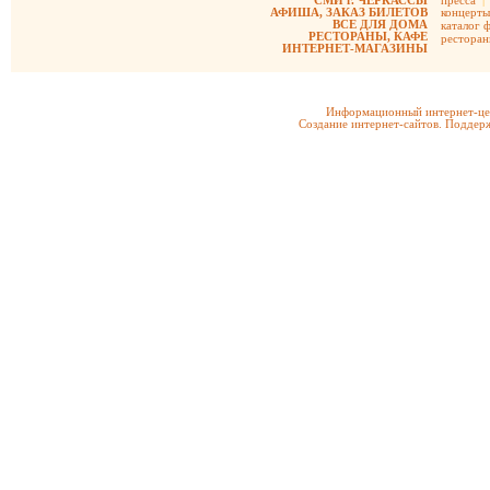
СМИ г. ЧЕРКАССЫ
пресса
|
АФИША, ЗАКАЗ БИЛЕТОВ
концерты
ВСЕ ДЛЯ ДОМА
каталог 
РЕСТОРАНЫ, КАФЕ
рестора
ИНТЕРНЕТ-МАГАЗИНЫ
Информационный интернет-цен
Создание интернет-сайтов. Поддерж