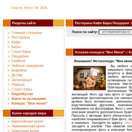
Субота, Август 08, 2026.
Разделы сайта
Рестораны Кафе Бары Пиццерии :: 
Поиск по сайту:
Главная страница
Рестораны
Кафе
Бары
Суши-бары
Условия конкурса "Мое Меню" :: 
Пиццерии
Fastfood
Внимание! Фотоконкурс "Мое мен
Чайные заведения
Вы любите и
накрывать праз
Кофейни
рецепты и фир
Детям
любите фотог
Загородные
кулинарным тал
портала http:
Пивные
Приглашаем Ва
Спорт-бары
фотоконкурс "
ВидеоКухня
желающий. Фото (до трех фото от одн
цифровым фотоаппаратом (не камерой 
Книги по кулинарии
должно быть интересным, оригиналь
Конкурc "Мое меню"
родственниками, друзьями, знакомы
изображено на фотографии. Фото с опи
описание рецепта дополнительно буде
Кухни народов мира
Просьба к авторам фото обязательно
наиболее понравившиеся Вам фото, пр
Европейская кухня
и знакомых. Заходите по адресу:
http:/
Американская кухня
заходите в альбом. При нажатии кн
полноразмерное фото и описание блю
Азиатская кухня