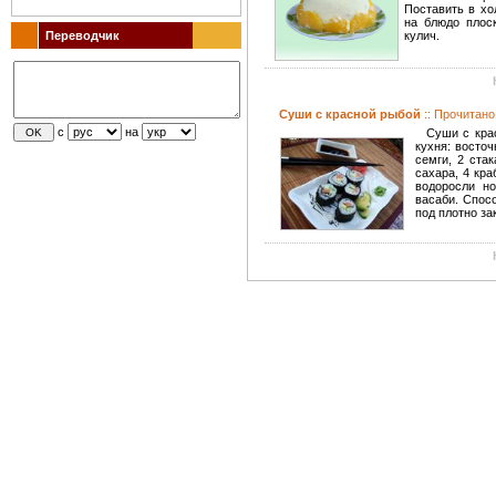
Поставить в хо
на блюдо плос
Переводчик
кулич.
Суши с красной рыбой
:: Прочитано
с
на
Суши с крас
кухня: восточ
семги, 2 стак
сахара, 4 кра
водоросли н
васаби. Спос
под плотно за