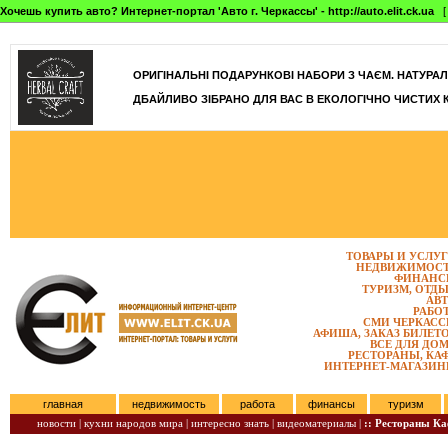
Хочешь купить авто? Интернет-портал 'Авто г. Черкассы' - http://auto.elit.ck.ua
[ 
]
ОРИГІНАЛЬНІ ПОДАРУНКОВІ НАБОРИ З ЧАЄМ. НАТУРАЛЬН
ДБАЙЛИВО ЗІБРАНО ДЛЯ ВАС В ЕКОЛОГІЧНО ЧИСТИХ 
ТОВАРЫ И УСЛУ
НЕДВИЖИМОС
ФИНАНС
ТУРИЗМ, ОТД
АВ
РАБО
СМИ ЧЕРКАС
АФИША, ЗАКАЗ БИЛЕТ
ВСЕ ДЛЯ ДО
РЕСТОРАНЫ, КА
ИНТЕРНЕТ-МАГАЗИ
главная
недвижимость
работа
финансы
туризм
новости |
кухни народов мира |
интересно знать |
видеоматериалы |
:: Рестораны К