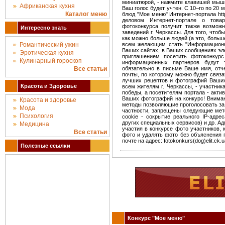
миниатюрой, - нажмите клавишей мышки
Африканская кухня
Ваш голос будет учтен. С 10–го по 20 
Каталог меню
блюд "Мое меню" Интернет-портала http
деловом Интернет-портале о тов
фотоконкурса получит также возмож
Интересно знать
заведений г. Черкассы. Для того, что
как можно больше людей (а это, больш
Романтический ужин
всем желающим стать "Информационн
Ваших сайтах, в Ваших сообщениях эл
Эротическая кухня
приглашением посетить фотоконкурс
Кулинарный гороскоп
информационных партнеров будут
Все статьи
обязательно в письме Ваше имя, отч
почты, по которому можно будет связа
лучших рецептов и фотографий Ваши
Красота и Здоровье
всем жителям г. Черкассы, - участни
победы, а посетителям портала - акт
Ваших фотографий на конкурс! Вниман
Красота и здоровье
методы позволяющие проголосовать за 
Мода
частности, запрещены следующие мето
Психология
cookie - сокрытие реального IP-адр
других специальных сервисов) и др. Ад
Медицина
участия в конкурсе фото участников, 
Все статьи
фото и удалять фото без объяснения 
почте на адрес: fotokonkurs(dog)elit.c
Полезные ссылки
Конкурс "Мое меню"