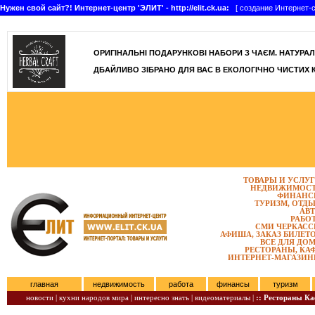
Нужен свой сайт?! Интернет-центр 'ЭЛИТ' - http://elit.ck.ua:
[ создание Интернет-с
]
ОРИГІНАЛЬНІ ПОДАРУНКОВІ НАБОРИ З ЧАЄМ. НАТУРАЛЬН
ДБАЙЛИВО ЗІБРАНО ДЛЯ ВАС В ЕКОЛОГІЧНО ЧИСТИХ 
ТОВАРЫ И УСЛУ
НЕДВИЖИМОС
ФИНАНС
ТУРИЗМ, ОТД
АВ
РАБО
СМИ ЧЕРКАС
АФИША, ЗАКАЗ БИЛЕТ
ВСЕ ДЛЯ ДО
РЕСТОРАНЫ, КА
ИНТЕРНЕТ-МАГАЗИ
главная
недвижимость
работа
финансы
туризм
новости |
кухни народов мира |
интересно знать |
видеоматериалы |
:: Рестораны К