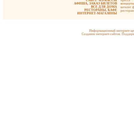
СМИ г. ЧЕРКАССЫ
пресса
|
АФИША, ЗАКАЗ БИЛЕТОВ
концерты
ВСЕ ДЛЯ ДОМА
каталог 
РЕСТОРАНЫ, КАФЕ
рестора
ИНТЕРНЕТ-МАГАЗИНЫ
Информационный интернет-цен
Создание интернет-сайтов. Поддерж