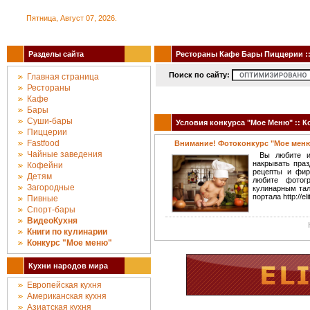
Пятница, Август 07, 2026.
Разделы сайта
Рестораны Кафе Бары Пиццерии :: 
Поиск по сайту:
Главная страница
Рестораны
Кафе
Бары
Суши-бары
Условия конкурса "Мое Меню" :: 
Пиццерии
Fastfood
Внимание! Фотоконкурс "Мое мен
Чайные заведения
Вы любите и
накрывать праз
Кофейни
рецепты и фир
Детям
любите фотог
Загородные
кулинарным тал
портала http://e
Пивные
Спорт-бары
ВидеоКухня
Книги по кулинарии
Конкурc "Мое меню"
Кухни народов мира
Европейская кухня
Американская кухня
Азиатская кухня