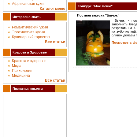
Африканская кухня
Конкурс "Мое меню"
Каталог меню
Постная закуска "Бычок"
Интересно знать
Бычок, - пос
заполнить блюд
Романтический ужин
разрезать на 4
их зубочисткой.
Эротическая кухня
оливок делаем г
Кулинарный гороскоп
Все статьи
Посмотреть фо
Красота и Здоровье
Красота и здоровье
Мода
Психология
Медицина
Все статьи
Полезные ссылки