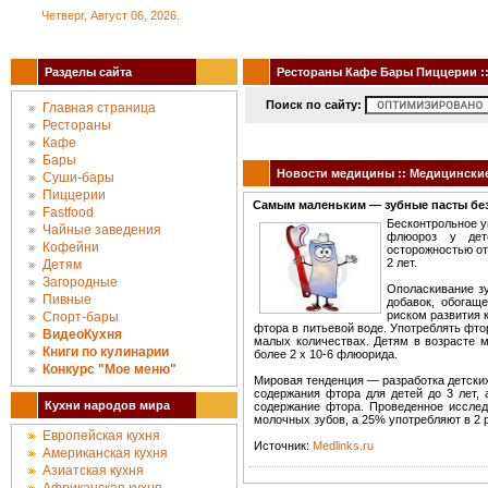
Четверг, Август 06, 2026.
Разделы сайта
Рестораны Кафе Бары Пиццерии :: 
Поиск по сайту:
Главная страница
Рестораны
Кафе
Бары
Новости медицины :: Медицински
Суши-бары
Пиццерии
Самым маленьким — зубные пасты бе
Fastfood
Бесконтрольное у
Чайные заведения
флюороз у дете
Кофейни
осторожностью от
2 лет.
Детям
Загородные
Ополаскивание з
Пивные
добавок, обогащ
риском развития 
Спорт-бары
фтора в питьевой воде. Употреблять фто
ВидеоКухня
малых количествах. Детям в возрасте м
Книги по кулинарии
более 2 х 10-6 флюорида.
Конкурc "Мое меню"
Мировая тенденция — разработка детски
содержания фтора для детей до 3 лет, 
Кухни народов мира
содержание фтора. Проведенное исслед
молочных зубов, а 25% употребляют в 2 
Европейская кухня
Источник:
Medlinks.ru
Американская кухня
Азиатская кухня