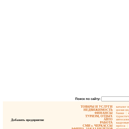
Поиск по сайту:
ТОВАРЫ И УСЛУГИ
каталог 
НЕДВИЖИМОСТЬ
жилая не
ФИНАНСЫ
банки
|
ТУРИЗМ, ОТДЫХ
туристич
АВТО
автосало
Добавить предприятие
РАБОТА
кадровые
СМИ г. ЧЕРКАССЫ
пресса
|
АФИША, ЗАКАЗ БИЛЕТОВ
концерты