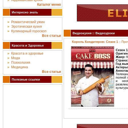
Африканская кухня
Каталог меню
Интересно знать
Романтический ужин
Эротическая кухня
Кулинарный гороскоп
Видеокухня :: Видеоуроки
Все статьи
Король Кондитеров: Сезон 1
:: Про
Красота и Здоровье
Сезон 1
Красота и здоровье
Оригин
Жанр:
К
Мода
Страна:
Психология
Год вы
Медицина
Актеры
Аннота
Все статьи
Телекан
полной 
Полезные ссылки
и нео
развле
культур