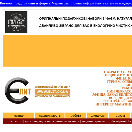
Каталог предприятий и фирм г. Черкассы.
[ Ваша информация в каталоге предприятий
ОРИГІНАЛЬНІ ПОДАРУНКОВІ НАБОРИ З ЧАЄМ. НАТУРАЛЬН
ДБАЙЛИВО ЗІБРАНО ДЛЯ ВАС В ЕКОЛОГІЧНО ЧИСТИХ 
ТОВАРЫ И УСЛУ
НЕДВИЖИМОС
ФИНАНС
ТУРИЗМ, ОТД
АВ
РАБО
СМИ ЧЕРКАС
АФИША, ЗАКАЗ БИЛЕТ
ВСЕ ДЛЯ ДО
РЕСТОРАНЫ, КА
ИНТЕРНЕТ-МАГАЗИ
главная
недвижимость
работа
финансы
туризм
новости |
кухни народов мира |
интересно знать |
видеоматериалы |
:: Рестораны К