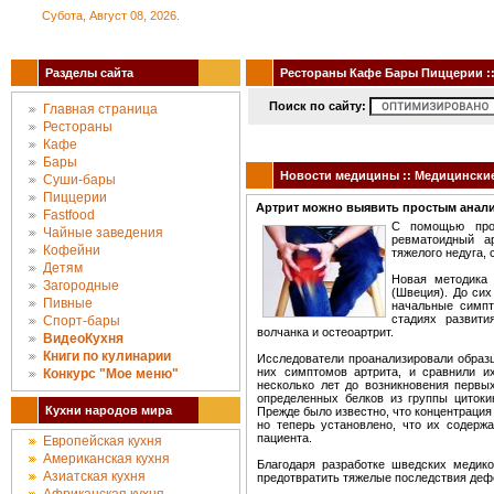
Субота, Август 08, 2026.
Разделы сайта
Рестораны Кафе Бары Пиццерии :: 
Поиск по сайту:
Главная страница
Рестораны
Кафе
Бары
Новости медицины :: Медицински
Суши-бары
Пиццерии
Артрит можно выявить простым анал
Fastfood
С помощью прос
Чайные заведения
ревматоидный а
Кофейни
тяжелого недуга, 
Детям
Новая методика 
Загородные
(Швеция). До сих
Пивные
начальные симпт
стадиях развити
Спорт-бары
волчанка и остеоартрит.
ВидеоКухня
Книги по кулинарии
Исследователи проанализировали образц
них симптомов артрита, и сравнили и
Конкурc "Мое меню"
несколько лет до возникновения первы
определенных белков из группы циток
Кухни народов мира
Прежде было известно, что концентрация 
но теперь установлено, что их содержа
пациента.
Европейская кухня
Американская кухня
Благодаря разработке шведских медик
Азиатская кухня
предотвратить тяжелые последствия деф