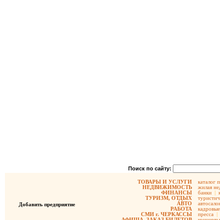
Поиск по сайту:
ТОВАРЫ И УСЛУГИ
каталог 
НЕДВИЖИМОСТЬ
жилая не
ФИНАНСЫ
банки
|
ТУРИЗМ, ОТДЫХ
туристич
АВТО
автосало
Добавить предприятие
РАБОТА
кадровые
СМИ г. ЧЕРКАССЫ
пресса
|
АФИША, ЗАКАЗ БИЛЕТОВ
концерты