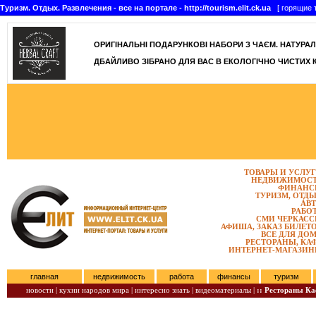
Туризм. Отдых. Развлечения - все на портале - http://tourism.elit.ck.ua
[ горящие т
ОРИГІНАЛЬНІ ПОДАРУНКОВІ НАБОРИ З ЧАЄМ. НАТУРАЛЬН
ДБАЙЛИВО ЗІБРАНО ДЛЯ ВАС В ЕКОЛОГІЧНО ЧИСТИХ 
ТОВАРЫ И УСЛУ
НЕДВИЖИМОС
ФИНАНС
ТУРИЗМ, ОТД
АВ
РАБО
СМИ ЧЕРКАС
АФИША, ЗАКАЗ БИЛЕТ
ВСЕ ДЛЯ ДО
РЕСТОРАНЫ, КА
ИНТЕРНЕТ-МАГАЗИ
главная
недвижимость
работа
финансы
туризм
новости |
кухни народов мира |
интересно знать |
видеоматериалы |
:: Рестораны К