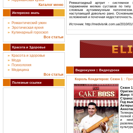
Африканская кухня
Ревматоидный артрит - системное з
Каталог меню
поражением мелких суставов по типу э
сложным аутоиммунным патогенезом.
Интересно знать
наступающей довольно рано. Основным
осложнения и почечная недостаточность.
Романтический ужин
Источник: http://medvisnik.com.ua/2010/01/
Эротическая кухня
Кулинарный гороскоп
Все статьи
Красота и Здоровье
Красота и здоровье
Мода
Психология
Медицина
Видеокухня :: Видеоуроки
Все статьи
Король Кондитеров: Сезон 1
:: Про
Полезные ссылки
Сезон 1
Оригин
Жанр:
К
Страна:
Год вы
Актеры
Аннота
Телекан
полной 
и нео
развле
культур