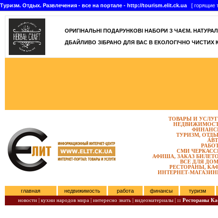
Туризм. Отдых. Развлечения - все на портале - http://tourism.elit.ck.ua
[ горящие т
ОРИГІНАЛЬНІ ПОДАРУНКОВІ НАБОРИ З ЧАЄМ. НАТУРАЛЬН
ДБАЙЛИВО ЗІБРАНО ДЛЯ ВАС В ЕКОЛОГІЧНО ЧИСТИХ 
ТОВАРЫ И УСЛУ
НЕДВИЖИМОС
ФИНАНС
ТУРИЗМ, ОТД
АВ
РАБО
СМИ ЧЕРКАС
АФИША, ЗАКАЗ БИЛЕТ
ВСЕ ДЛЯ ДО
РЕСТОРАНЫ, КА
ИНТЕРНЕТ-МАГАЗИ
главная
недвижимость
работа
финансы
туризм
новости |
кухни народов мира |
интересно знать |
видеоматериалы |
:: Рестораны К