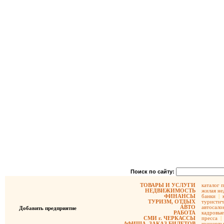
Поиск по сайту:
ТОВАРЫ И УСЛУГИ
каталог 
НЕДВИЖИМОСТЬ
жилая не
ФИНАНСЫ
банки
|
ТУРИЗМ, ОТДЫХ
туристич
АВТО
автосало
Добавить предприятие
РАБОТА
кадровые
СМИ г. ЧЕРКАССЫ
пресса
|
АФИША, ЗАКАЗ БИЛЕТОВ
концерты