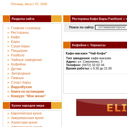
Пятница, Август 07, 2026.
Разделы сайта
Рестораны Кафе Бары Fastfood :: г
Поиск по сайту:
Главная страница
Рестораны
Кафе
Бары
Кофейни г. Черкассы
Суши-бары
Пиццерии
Кафе-магазин "Чай-Кофе"
Fastfood
Тип заведения:
кафе-магазин
Чайные заведения
Адрес:
ул. Симоненко, 3
Кофейни
Телефон:
(0472) 32-02-44
Время работы:
с 9.30 до 21.00
Детям
Загородные
Пивные
Спорт-бары
ВидеоКухня
Книги по кулинарии
Конкурc "Мое меню"
Кухни народов мира
Европейская кухня
Американская кухня
Азиатская кухня