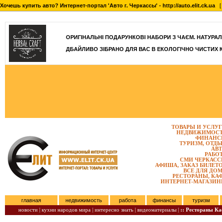
Хочешь купить авто? Интернет-портал 'Авто г. Черкассы' - http://auto.elit.ck.ua
[ 
]
ОРИГІНАЛЬНІ ПОДАРУНКОВІ НАБОРИ З ЧАЄМ. НАТУРАЛЬН
ДБАЙЛИВО ЗІБРАНО ДЛЯ ВАС В ЕКОЛОГІЧНО ЧИСТИХ 
ТОВАРЫ И УСЛУ
НЕДВИЖИМОС
ФИНАНС
ТУРИЗМ, ОТД
АВ
РАБО
СМИ ЧЕРКАС
АФИША, ЗАКАЗ БИЛЕТ
ВСЕ ДЛЯ ДО
РЕСТОРАНЫ, КА
ИНТЕРНЕТ-МАГАЗИ
главная
недвижимость
работа
финансы
туризм
новости |
кухни народов мира |
интересно знать |
видеоматериалы |
:: Рестораны К