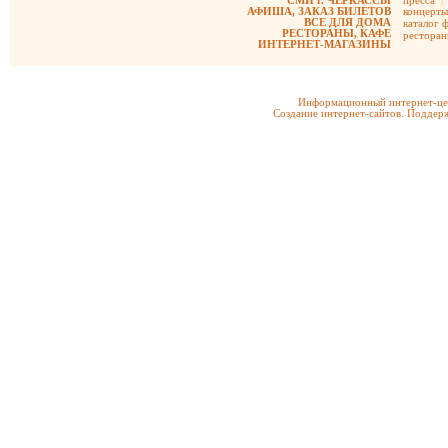
СМИ г. ЧЕРКАССЫ
пресса
|
АФИША, ЗАКАЗ БИЛЕТОВ
концерты
ВСЕ ДЛЯ ДОМА
каталог 
РЕСТОРАНЫ, КАФЕ
рестора
ИНТЕРНЕТ-МАГАЗИНЫ
Информационный интернет-цен
Создание интернет-сайтов. Поддерж