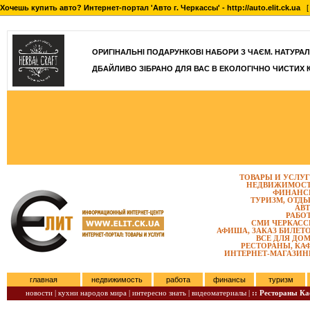
Хочешь купить авто? Интернет-портал 'Авто г. Черкассы' - http://auto.elit.ck.ua
[ 
]
ОРИГІНАЛЬНІ ПОДАРУНКОВІ НАБОРИ З ЧАЄМ. НАТУРАЛЬН
ДБАЙЛИВО ЗІБРАНО ДЛЯ ВАС В ЕКОЛОГІЧНО ЧИСТИХ 
ТОВАРЫ И УСЛУ
НЕДВИЖИМОС
ФИНАНС
ТУРИЗМ, ОТД
АВ
РАБО
СМИ ЧЕРКАС
АФИША, ЗАКАЗ БИЛЕТ
ВСЕ ДЛЯ ДО
РЕСТОРАНЫ, КА
ИНТЕРНЕТ-МАГАЗИ
главная
недвижимость
работа
финансы
туризм
новости |
кухни народов мира |
интересно знать |
видеоматериалы |
:: Рестораны К