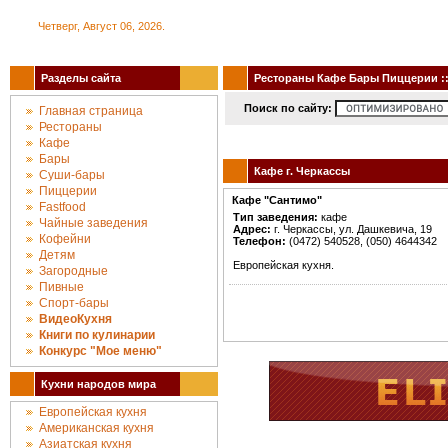
Четверг, Август 06, 2026.
Разделы сайта
Рестораны Кафе Бары Пиццерии :: 
Поиск по сайту:
Главная страница
Рестораны
Кафе
Бары
Кафе г. Черкассы
Суши-бары
Пиццерии
Кафе "Сантимо"
Fastfood
Тип заведения:
кафе
Чайные заведения
Адрес:
г. Черкассы, ул. Дашкевича, 19
Кофейни
Телефон:
(0472) 540528, (050) 4644342
Детям
Европейская кухня.
Загородные
Пивные
Спорт-бары
ВидеоКухня
Книги по кулинарии
Конкурc "Мое меню"
Кухни народов мира
Европейская кухня
Американская кухня
Азиатская кухня