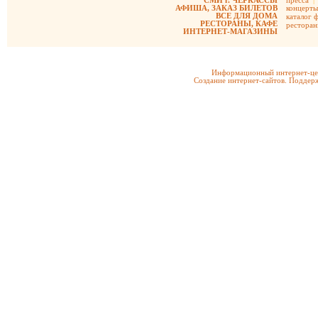
СМИ г. ЧЕРКАССЫ
пресса
|
АФИША, ЗАКАЗ БИЛЕТОВ
концерты
ВСЕ ДЛЯ ДОМА
каталог 
РЕСТОРАНЫ, КАФЕ
рестора
ИНТЕРНЕТ-МАГАЗИНЫ
Информационный интернет-цен
Создание интернет-сайтов. Поддерж