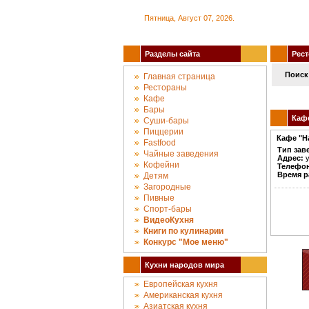
Пятница, Август 07, 2026.
Разделы сайта
Рест
Поиск
Главная страница
Рестораны
Кафе
Бары
Кафе
Суши-бары
Пиццерии
Кафе "Н
Fastfood
Тип зав
Чайные заведения
Адрес:
у
Кофейни
Телефо
Время р
Детям
Загородные
Пивные
Спорт-бары
ВидеоКухня
Книги по кулинарии
Конкурc "Мое меню"
Кухни народов мира
Европейская кухня
Американская кухня
Азиатская кухня