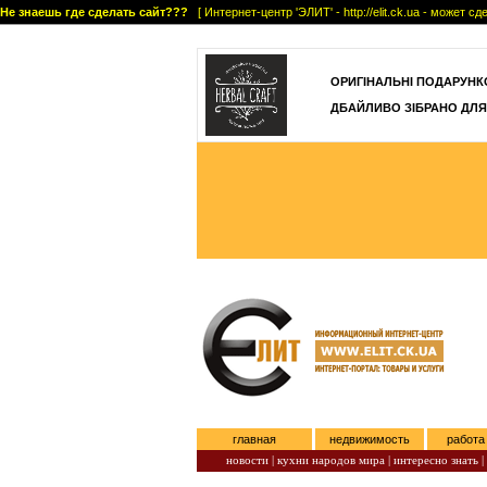
Не знаешь где сделать сайт???
[ Интернет-центр 'ЭЛИТ' - http://elit.ck.ua - может 
]
ОРИГІНАЛЬНІ ПОДАРУНКО
ДБАЙЛИВО ЗІБРАНО ДЛЯ
главная
недвижимость
работа
новости |
кухни народов мира |
интересно знать |