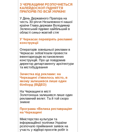
З ЧЕРКАЩИНИ РОЗПОЧНЕТЬСЯ
КАЛЕЙДОСКОП ПІДНЯТТЯ
ПРАПОРІВ ПО ВСІЙ УКРАЇНІ!
У День Державного Прапора на
честь 30-річчя Незалежності нашої
країни Глава держави Володимир
Зеленський підніме найбільший в
області синьо-жовтий стяг
У Черкасах перевірять рекламні
конструкції
Операторів зовнішньої реклами в
Черкасах зобов’язали провести
інвентаризацію встановлених
конструкцій. Про це повідомив
директор департаменту архітектури
та містобудування
Зачистка від реклами: на
Черкащині з’явилось місто, в
якому залишився лише один
білборд (ВІДЕО)
На Черкащині в місті
Золотоноша залишився лише один
рекламний велет. Та й той скоро
зникне
Програма «Велика реставрація»
на Черкащині
Міністерство культури та
інформаційної політики України
розпочало приймання заявок на
участь у відборі проєктів робіт із