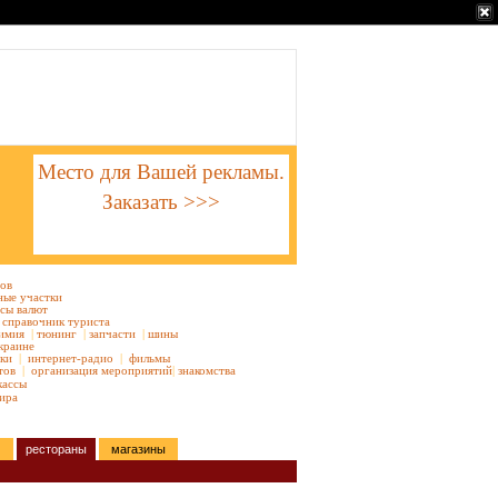
Место для Вашей рекламы.
Заказать >>>
тов
ные участки
сы валют
справочник туриста
имия
|
тюнинг
|
запчасти
|
шины
краине
ки
|
интернет-радио
|
фильмы
тов
|
организация мероприятий
|
знакомства
кассы
ира
рестораны
магазины