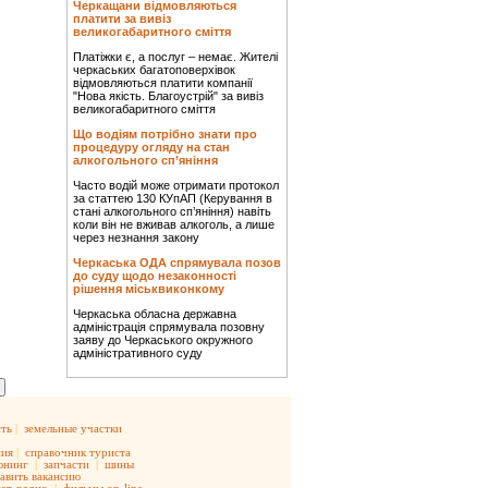
Черкащани відмовляються
платити за вивіз
великогабаритного сміття
Платіжки є, а послуг – немає. Жителі
черкаських багатоповерхівок
відмовляються платити компанії
"Нова якість. Благоустрій" за вивіз
великогабаритного сміття
Що водіям потрібно знати про
процедуру огляду на стан
алкогольного сп’яніння
Часто водій може отримати протокол
за статтею 130 КУпАП (Керування в
стані алкогольного сп’яніння) навіть
коли він не вживав алкоголь, а лише
через незнання закону
Черкаська ОДА спрямувала позов
до суду щодо незаконності
рішення міськвиконкому
Черкаська обласна державна
адміністрація спрямувала позовну
заяву до Черкаського окружного
адміністративного суду
ть
|
земельные участки
ния
|
справочник туриста
юнинг
|
запчасти
|
шины
авить вакансию