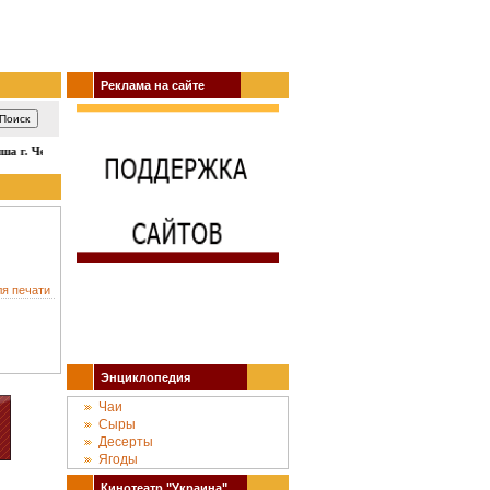
Реклама на сайте
а г. Черкассы: кино, театр, концерты, спектакли, гастроли, выставки, акции
ля печати
Энциклопедия
Чаи
Сыры
Десерты
Ягоды
Кинотеатр "Украина"