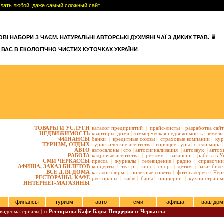
сделать любой, даже самый сложный сайт...
ВІ НАБОРИ З ЧАЄМ. НАТУРАЛЬНІ АВТОРСЬКІ ДУХМЯНІ ЧАЇ З ДИКИХ ТРАВ. 🍵
 ВАС В ЕКОЛОГІЧНО ЧИСТИХ КУТОЧКАХ УКРАЇНИ
ТОВАРЫ И УСЛУГИ
каталог предприятий
|
прайс-листы
|
разработка сай
НЕДВИЖИМОСТЬ
квартиры,
дома
|
коммерческая недвижимость
|
земель
ФИНАНСЫ
банки
|
кредитные союзы
|
страховые компании
|
кур
ТУРИЗМ, ОТДЫХ
туристические агентства
|
горящие туры
|
отели мира
|
АВТО
автосалоны
|
сто
|
автосигнализация
|
автозвук
|
автох
РАБОТА
кадровые агентства
|
резюме
|
вакансии
|
работа в У
СМИ ЧЕРКАССЫ
пресса
|
журналы
|
телевидение
|
радио
|
справочни
АФИША, ЗАКАЗ БИЛЕТОВ
концерты
|
театр
|
кино
|
спорт
|
детям
|
заказ биле
ВСЕ ДЛЯ ДОМА
каталог фирм
|
полезные советы
|
фотогалерея г. Чер
РЕСТОРАНЫ, КАФЕ
рестораны
|
кафе
|
бары
|
пиццерии
|
кухни стран м
ИНТЕРНЕТ-МАГАЗИНЫ
финансы
туризм
авто
сми
афиша
ваш дом
видеоматериалы |
:: Рестораны Кафе Бары Пиццерии :: Черкассы