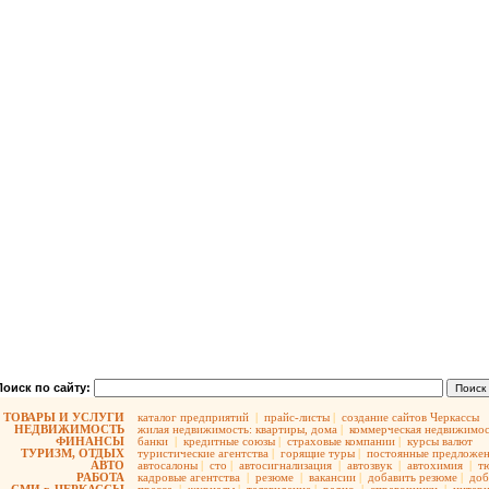
Поиск по сайту:
ТОВАРЫ И УСЛУГИ
каталог предприятий
|
прайс-листы
|
создание сайтов Черкассы
НЕДВИЖИМОСТЬ
жилая недвижимость:
квартиры,
дома
|
коммерческая недвижимос
ФИНАНСЫ
банки
|
кредитные союзы
|
страховые компании
|
курсы валют
ТУРИЗМ, ОТДЫХ
туристические агентства
|
горящие туры
|
постоянные предложе
АВТО
автосалоны
|
сто
|
автосигнализация
|
автозвук
|
автохимия
|
т
РАБОТА
кадровые агентства
|
резюме
|
вакансии
|
добавить резюме
|
доб