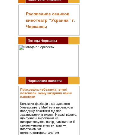
Расписание сеансов
кинотеатр "Украина" г.
Черкассы
Погода Черкассы
Черкасские новости
Прихована небезпека: вчені
пояснили, чому шкідливі чайні
пакетики
Колектив фахівців з канадського
Університету МакГілла перевірили
поведінку пакетиків під час
заварювання в окропі. Наразі відомо,
що сучасні виробники не
використовують папір, замінивши її
синтетичними елементами —
пластиком чи
поліетилентерефталатом