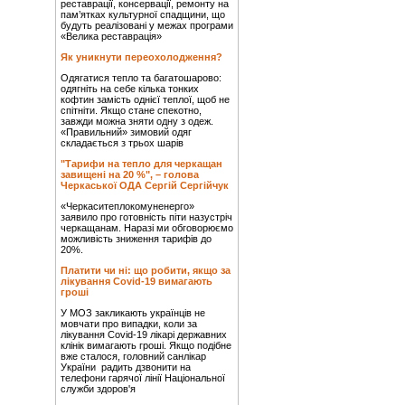
реставрації, консервації, ремонту на
пам’ятках культурної спадщини, що
будуть реалізовані у межах програми
«Велика реставрація»
Як уникнути переохолодження?
Одягатися тепло та багатошарово:
одягніть на себе кілька тонких
кофтин замість однієї теплої, щоб не
спітніти. Якщо стане спекотно,
завжди можна зняти одну з одеж.
«Правильний» зимовий одяг
складається з трьох шарів
"Тарифи на тепло для черкащан
завищені на 20 %", – голова
Черкаської ОДА Сергій Сергійчук
«Черкаситеплокомуненерго»
заявило про готовність піти назустріч
черкащанам. Наразі ми обговорюємо
можливість зниження тарифів до
20%.
Платити чи ні: що робити, якщо за
лікування Covid-19 вимагають
гроші
У МОЗ закликають українців не
мовчати про випадки, коли за
лікування Covid-19 лікарі державних
клінік вимагають гроші. Якщо подібне
вже сталося, головний санлікар
України радить дзвонити на
телефони гарячої лінії Національної
служби здоров'я