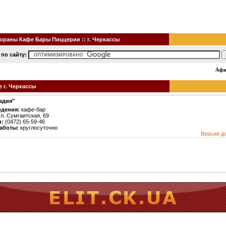
ораны Кафе Бары Пиццерии :: г. Черкассы
 по сайту:
Афиш
 г. Черкассы
адия"
едения:
кафе-бар
л. Сумгаитская, 69
н:
(0472) 65-59-46
аботы:
круглосуточно
Версия д