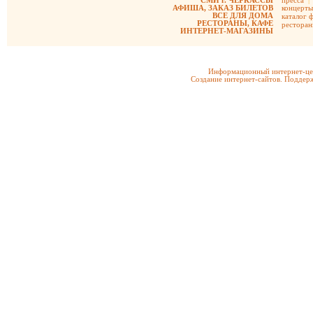
СМИ г. ЧЕРКАССЫ
пресса
|
АФИША, ЗАКАЗ БИЛЕТОВ
концерты
ВСЕ ДЛЯ ДОМА
каталог 
РЕСТОРАНЫ, КАФЕ
рестора
ИНТЕРНЕТ-МАГАЗИНЫ
Информационный интернет-цен
Создание интернет-сайтов. Поддерж