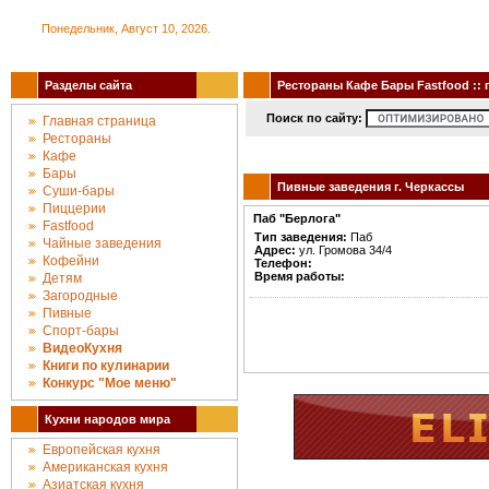
Понедельник, Август 10, 2026.
Разделы сайта
Рестораны Кафе Бары Fastfood :: г
Поиск по сайту:
Главная страница
Рестораны
Кафе
Бары
Пивные заведения г. Черкассы
Суши-бары
Пиццерии
Паб "Берлога"
Fastfood
Тип заведения:
Паб
Чайные заведения
Адрес:
ул. Громова 34/4
Кофейни
Телефон:
Время работы:
Детям
Загородные
Пивные
Спорт-бары
ВидеоКухня
Книги по кулинарии
Конкурc "Мое меню"
Кухни народов мира
Европейская кухня
Американская кухня
Азиатская кухня