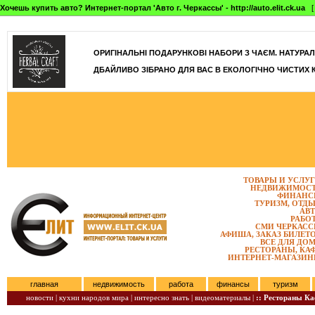
Хочешь купить авто? Интернет-портал 'Авто г. Черкассы' - http://auto.elit.ck.ua
[ 
]
ОРИГІНАЛЬНІ ПОДАРУНКОВІ НАБОРИ З ЧАЄМ. НАТУРАЛЬН
ДБАЙЛИВО ЗІБРАНО ДЛЯ ВАС В ЕКОЛОГІЧНО ЧИСТИХ 
ТОВАРЫ И УСЛУ
НЕДВИЖИМОС
ФИНАНС
ТУРИЗМ, ОТД
АВ
РАБО
СМИ ЧЕРКАС
АФИША, ЗАКАЗ БИЛЕТ
ВСЕ ДЛЯ ДО
РЕСТОРАНЫ, КА
ИНТЕРНЕТ-МАГАЗИ
главная
недвижимость
работа
финансы
туризм
новости |
кухни народов мира |
интересно знать |
видеоматериалы |
:: Рестораны К