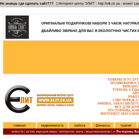
Не знаешь где сделать сайт???
[ Интернет-центр 'ЭЛИТ' - http://elit.ck.ua - может 
]
ОРИГІНАЛЬНІ ПОДАРУНКОВІ НАБОРИ З ЧАЄМ. НАТУРАЛЬН
ДБАЙЛИВО ЗІБРАНО ДЛЯ ВАС В ЕКОЛОГІЧНО ЧИСТИХ 
ТОВАРЫ И УСЛУ
НЕДВИЖИМОС
ФИНАНС
ТУРИЗМ, ОТД
АВ
РАБО
СМИ ЧЕРКАС
АФИША, ЗАКАЗ БИЛЕТ
ВСЕ ДЛЯ ДО
РЕСТОРАНЫ, КА
ИНТЕРНЕТ-МАГАЗИ
главная
недвижимость
работа
финансы
туризм
новости |
кухни народов мира |
интересно знать |
видеоматериалы |
:: Рестораны К