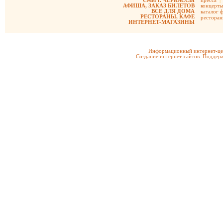
СМИ г. ЧЕРКАССЫ
пресса
|
АФИША, ЗАКАЗ БИЛЕТОВ
концерты
ВСЕ ДЛЯ ДОМА
каталог 
РЕСТОРАНЫ, КАФЕ
рестора
ИНТЕРНЕТ-МАГАЗИНЫ
Информационный интернет-цен
Создание интернет-сайтов. Поддерж