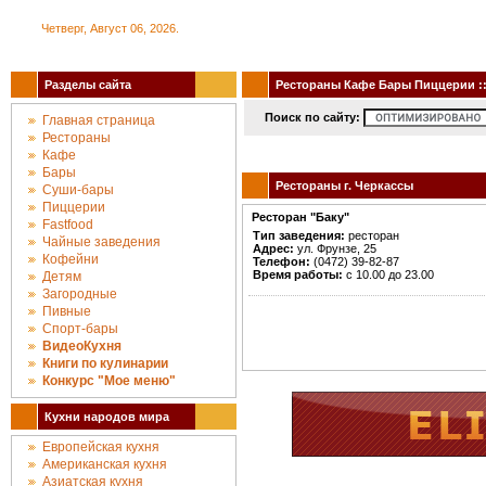
Четверг, Август 06, 2026.
Разделы сайта
Рестораны Кафе Бары Пиццерии :: 
Поиск по сайту:
Главная страница
Рестораны
Кафе
Бары
Рестораны г. Черкассы
Суши-бары
Пиццерии
Ресторан "Баку"
Fastfood
Тип заведения:
ресторан
Чайные заведения
Адрес:
ул. Фрунзе, 25
Кофейни
Телефон:
(0472) 39-82-87
Время работы:
с 10.00 до 23.00
Детям
Загородные
Пивные
Спорт-бары
ВидеоКухня
Книги по кулинарии
Конкурc "Мое меню"
Кухни народов мира
Европейская кухня
Американская кухня
Азиатская кухня