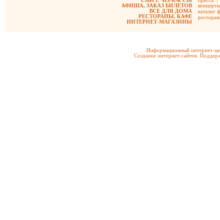
СМИ г. ЧЕРКАССЫ
пресса
|
АФИША, ЗАКАЗ БИЛЕТОВ
концерты
ВСЕ ДЛЯ ДОМА
каталог 
РЕСТОРАНЫ, КАФЕ
рестора
ИНТЕРНЕТ-МАГАЗИНЫ
Информационный интернет-цен
Создание интернет-сайтов. Поддерж