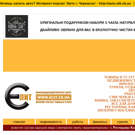
Хочешь купить авто? Интернет-портал 'Авто г. Черкассы' - http://auto.elit.ck.ua
[ 
]
ОРИГІНАЛЬНІ ПОДАРУНКОВІ НАБОРИ З ЧАЄМ. НАТУРАЛЬН
ДБАЙЛИВО ЗІБРАНО ДЛЯ ВАС В ЕКОЛОГІЧНО ЧИСТИХ 
ТОВАРЫ И УСЛУ
НЕДВИЖИМОС
ФИНАНС
ТУРИЗМ, ОТД
АВ
РАБО
СМИ ЧЕРКАС
АФИША, ЗАКАЗ БИЛЕТ
ВСЕ ДЛЯ ДО
РЕСТОРАНЫ, КА
ИНТЕРНЕТ-МАГАЗИ
главная
недвижимость
работа
финансы
туризм
новости |
кухни народов мира |
интересно знать |
видеоматериалы |
:: Рестораны К