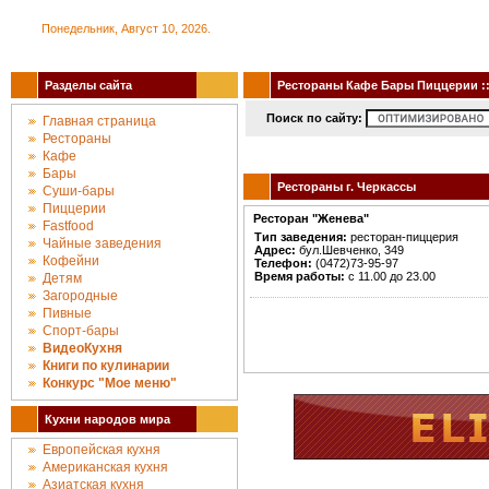
Понедельник, Август 10, 2026.
Разделы сайта
Рестораны Кафе Бары Пиццерии :: 
Поиск по сайту:
Главная страница
Рестораны
Кафе
Бары
Рестораны г. Черкассы
Суши-бары
Пиццерии
Ресторан "Женева"
Fastfood
Тип заведения:
ресторан-пиццерия
Чайные заведения
Адрес:
бул.Шевченко, 349
Кофейни
Телефон:
(0472)73-95-97
Время работы:
с 11.00 до 23.00
Детям
Загородные
Пивные
Спорт-бары
ВидеоКухня
Книги по кулинарии
Конкурc "Мое меню"
Кухни народов мира
Европейская кухня
Американская кухня
Азиатская кухня