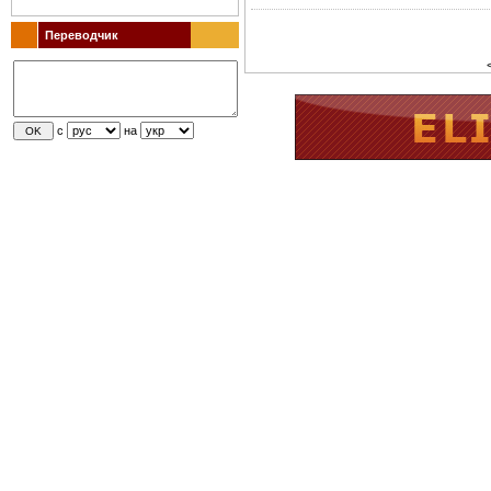
Переводчик
с
на