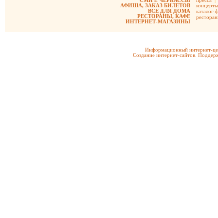
СМИ г. ЧЕРКАССЫ
пресса
|
АФИША, ЗАКАЗ БИЛЕТОВ
концерты
ВСЕ ДЛЯ ДОМА
каталог 
РЕСТОРАНЫ, КАФЕ
рестора
ИНТЕРНЕТ-МАГАЗИНЫ
Информационный интернет-цен
Создание интернет-сайтов. Поддерж