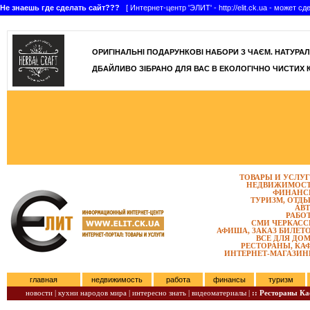
Не знаешь где сделать сайт???
[ Интернет-центр 'ЭЛИТ' - http://elit.ck.ua - может 
]
ОРИГІНАЛЬНІ ПОДАРУНКОВІ НАБОРИ З ЧАЄМ. НАТУРАЛЬН
ДБАЙЛИВО ЗІБРАНО ДЛЯ ВАС В ЕКОЛОГІЧНО ЧИСТИХ 
ТОВАРЫ И УСЛУ
НЕДВИЖИМОС
ФИНАНС
ТУРИЗМ, ОТД
АВ
РАБО
СМИ ЧЕРКАС
АФИША, ЗАКАЗ БИЛЕТ
ВСЕ ДЛЯ ДО
РЕСТОРАНЫ, КА
ИНТЕРНЕТ-МАГАЗИ
главная
недвижимость
работа
финансы
туризм
новости |
кухни народов мира |
интересно знать |
видеоматериалы |
:: Рестораны К