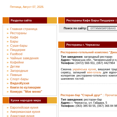
Пятница, Август 07, 2026.
Разделы сайта
Рестораны Кафе Бары Пиццерии :: 
Поиск по сайту:
Главная страница
Рестораны
Кафе
Бары
Рестораны г. Черкассы
Суши-бары
Пиццерии
Ресторанно-готельний комплекс "Дики
Fastfood
Тип заведения:
загородный ресторан
Чайные заведения
Адрес:
Черкаська обл., Чигиринський р-н,
Кофейни
Телефон:
(0472) 566-911, (067) 4427964
Детям
Смачна
українська кухня
, вишукані тра
Загородные
сервісу, затишний
міні-готель
для відпоч
Пивные
колоритом ресторанно-готельного компл
шановних гостей.
Спорт-бары
ВидеоКухня
Книги по кулинарии
Конкурc "Мое меню"
Ресторан-бар "Старый друг"
:: Прочита
Тип заведения:
ресторан-бар
Кухни народов мира
Адрес:
г. Черкассы, ул. Гайдара, 5
Телефон:
(063) 385 60 55, (067) 366 84 9
Европейская кухня
Американская кухня
Азиатская кухня