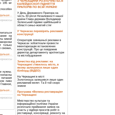
З ЧЕРКАЩИНИ РОЗПОЧНЕТЬСЯ
о 195 мг
КАЛЕЙДОСКОП ПІДНЯТТЯ
ПРАПОРІВ ПО ВСІЙ УКРАЇНІ!
способен
У День Державного Прапора на
дальше...
честь 30-річчя Незалежності нашої
країни Глава держави Володимир
Черкассы
Зеленський підніме найбільший в
області синьо-жовтий стяг
У Черкасах перевірять рекламні
питаться
конструкції
мание на
ты зимой
Операторів зовнішньої реклами в
аморозки
Черкасах зобов’язали провести
т только
інвентаризацію встановлених
 свежих,
конструкцій. Про це повідомив
директор департаменту архітектури
дальше...
та містобудування
Черкассы
Зачистка від реклами: на
Черкащині з’явилось місто, в
якому залишився лише один
білборд (ВІДЕО)
не нужны.
езопасны
На Черкащині в місті
 питания
Золотоноша залишився лише один
или пиво
рекламний велет. Та й той скоро
Главное,
зникне
дальше...
Програма «Велика реставрація»
на Черкащині
Черкассы
Міністерство культури та
інформаційної політики України
розпочало приймання заявок на
участь у відборі проєктів робіт із
реставрації, консервації, ремонту на