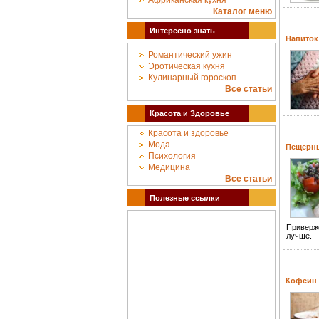
Африканская кухня
Каталог меню
Интересно знать
Напиток
Романтический ужин
Эротическая кухня
Кулинарный гороскоп
Все статьи
Красота и Здоровье
Красота и здоровье
Мода
Пещерны
Психология
Медицина
Все статьи
Полезные ссылки
Приверж
лучше.
Кофеин 