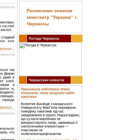
Черкассы
Расписание сеансов
кинотеатр "Украина" г.
нентами,
Черкассы
 состоит
кислот.
й стадией
Погода Черкассы
что этот
дальше...
Черкассы
ться так
жон Дюран
о даже в
Черкасские новости
ет хлеб,
никам и
рукты и,
Прихована небезпека: вчені
еодиете:
пояснили, чому шкідливі чайні
лающих.
пакетики
 гораздо
Колектив фахівців з канадського
дальше...
Університету МакГілла перевірили
поведінку пакетиків під час
Черкассы
заварювання в окропі. Наразі відомо,
що сучасні виробники не
використовують папір, замінивши її
синтетичними елементами —
результат
пластиком чи
зали, что
поліетилентерефталатом
предмет