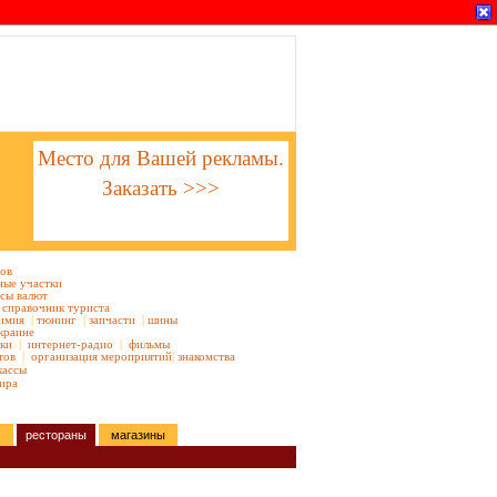
Место для Вашей рекламы.
Заказать >>>
тов
ные участки
сы валют
справочник туриста
имия
|
тюнинг
|
запчасти
|
шины
краине
ки
|
интернет-радио
|
фильмы
тов
|
организация мероприятий
|
знакомства
кассы
ира
рестораны
магазины