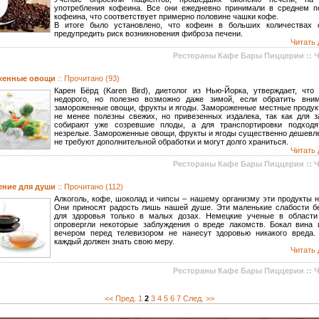
употребления кофеина. Все они ежедневно принимали в среднем п
кофеина, что соответствует примерно половине чашки кофе.
В итоге было установлено, что кофеин в больших количествах 
предупредить риск возникновения фиброза печени.
Читать 
Рестораны Кафе Бары Пиццерии :: 
женные овощи
:: Прочитано (93)
Карен Бёрд (Karen Bird), диетолог из Нью-Йорка, утверждает, что 
недорого, но полезно возможно даже зимой, если обратить вни
замороженные овощи, фрукты и ягоды. Замороженные местные продук
не менее полезны свежих, но привезенных издалека, так как для з
собирают уже созревшие плоды, а для транспортировки подходя
незрелые. Замороженные овощи, фрукты и ягоды существенно дешевле
не требуют дополнительной обработки и могут долго храниться.
Читать 
Рестораны Кафе Бары Пиццерии :: 
ение для души
:: Прочитано (112)
Алкоголь, кофе, шоколад и чипсы – нашему организму эти продукты 
Они приносят радость лишь нашей душе. Эти маленькие слабости б
для здоровья только в малых дозах. Немецкие ученые в области
опровергли некоторые заблуждения о вреде лакомств. Бокал вина 
вечером перед телевизором не нанесут здоровью никакого вреда. 
каждый должен знать свою меру.
Читать 
Рестораны Кафе Бары Пиццерии :: 
<< Пред.
1
2
3
4
5
6
7
След. >>