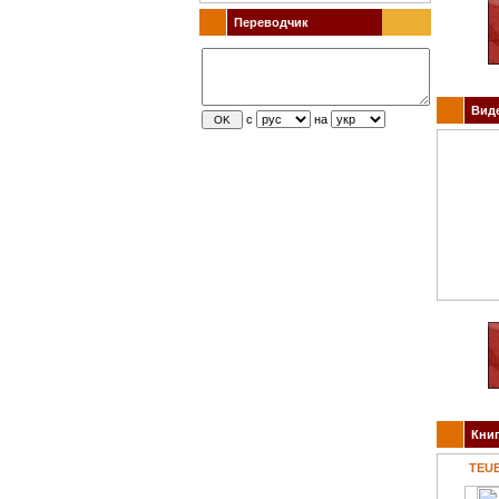
Переводчик
Виде
с
на
Книг
TEUB