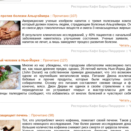
Рестораны Кафе Бары Пиццерии :: 
 против болезни Альцгеймера
:: Прочитано (107)
Американские ученые изобрели напиток с тремя полезными компо
который должен помочь людям, страдающим болезнью Альцгеймера. Он
из смеси двух гомологичных веществ и омега-3 ненасыщенных жирных 
В результате клинических исследований, у 40% пациентов с начально
заболевания наметилось улучшение состояния. Ученые заявили, 
напиток не лечит, а лишь замедляет процесс развития болезни.
Читать 
Рестораны Кафе Бары Пиццерии :: 
й человек в Нью-Йорке
:: Прочитано (127)
Многие из нас убеждены, что городским обитателям невозможно пита
же, как наши древние предки, однако, 26-летний житель Нью-Йорка Д
(John Durant) на собственном примере доказывает, что это возможн
одном из крупнейших мегаполисов мира. Питание Джона исключа
бобовые и прочие продукты, которые были недоступны охот
собирателям. Основу его питания составляют свежие овощи и ф
конечно, мясо. Джон Дюран не одинок в своём стремлении к пал
периодически он устраивает «пиры» и мастер-классы для же
енцы палеодиеты сообщают, что избавились от многих болезней и чувствуют себя
Читать 
Рестораны Кафе Бары Пиццерии :: 
защищает печень
:: Прочитано (98)
Тот, кто употребляет много кофеина, помогает своей печени. Таков 
нового немецкого исследования. Уже более ранние исследования дока
большие количества кофеина снижают риск смерти от цирроза печени.
Ученые опросили пациентов, прошедших биопсию печени, на 