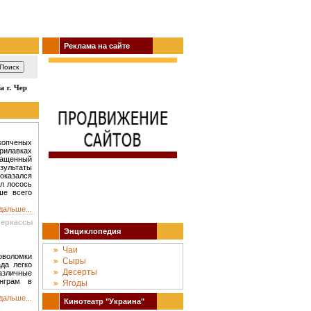
Реклама на сайте
г. Черкассы: кино, театр, концерты, спектакли, гастроли, выставки, акции, 
копченых
рилавках
ыращенный
зультаты
оказался
л лосось
ше всего
дальше...
Черкассы
Энциклопедия
Чаи
оволомки
Сыры
да легко
Десерты
азличные
нграм в
Ягоды
дальше...
Кинотеатр "Украина"