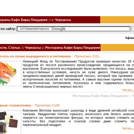
ораны Кафе Бары Пиццерии :: г. Черкассы
 по сайту:
Афиша 
ти. Статьи. :: Черкассы :: Рестораны Кафе Бары Пиццерии
осось не лучше выращенного в питомнике
:: Прочитано (131)
Немецкий Фонд по Тестированию Продуктов проверил качество 18 
продуктов из лосося различного происхождения, продающихся на п
магазинов. В результате исследования было выявлено, что лосось, в
в искусственных условиях, ничуть не хуже дикого. Наихудшие ре
продемонстрировал дикий ирландский лосось, который при проверке 
испорченным лососем из питомника. А самые высокие оценки получи
из экологических питомников, поскольку в нем содержалось боль
омега-3 ненасыщенных жирных кислот.
Читать 
Рестораны Кафе Бары Пиццерии :: 
дные головоломки
:: Прочитано (129)
Компания Bernotat выпускает шоколад в виде древней китайской гол
танграм. Квадратная плитка горького, молочного или белого шокола
ломается на геометрические фигуры, из которых можно сложить р
силуэты. Без подготовки и эскизов сложно даже сложить та
первоначальный квадрат.
Читать 