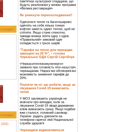
пам’ятках культурної спадщини, що
будуть реалізовані у межах програми
«Велика реставрація»
Як уникнути переохолодження?
Одягатися тепло та багатошарово:
одягніть на себе кілька тонких
кофтин замість однієї теплої, щоб не
 в раздел
спітніти. Якщо стане спекотно,
завжди можна зняти одну з одеж.
«Правильний» зимовий одяг
складається з трьох шарів
"Тарифи на тепло для черкащан
завищені на 20 %", – голова
Черкаської ОДА Сергій Сергійчук
«Черкаситеплокомуненерго»
заявило про готовність піти назустріч
черкащанам. Наразі ми обговорюємо
можливість зниження тарифів до
20%.
Платити чи ні: що робити, якщо за
лікування Covid-19 вимагають
гроші
У МОЗ закликають українців не
мовчати про випадки, коли за
лікування Covid-19 лікарі державних
клінік вимагають гроші. Якщо подібне
вже сталося, головний санлікар
 в раздел
України радить дзвонити на
телефони гарячої лінії Національної
служби здоров'я
 (202)
Черкащани відмовляються