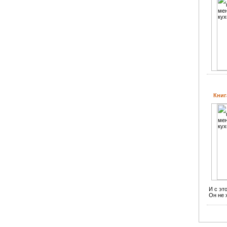
Книг
И с эт
Он не 