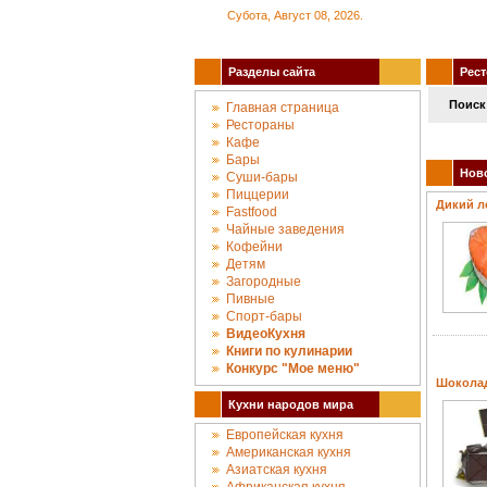
Субота, Август 08, 2026.
Разделы сайта
Рест
Поиск
Главная страница
Рестораны
Кафе
Бары
Новос
Суши-бары
Пиццерии
Дикий л
Fastfood
Чайные заведения
Кофейни
Детям
Загородные
Пивные
Спорт-бары
ВидеоКухня
Книги по кулинарии
Конкурc "Мое меню"
Шокола
Кухни народов мира
Европейская кухня
Американская кухня
Азиатская кухня