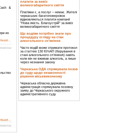
платити за вивіз
великогабаритного сміття
Cash &
Платіжки є, а послуг – немає. Жителі
черкаських багатоповерхівок
відмовляються платити компанії
"Нова якість. Благоустрій" за вивіз
великогабаритного сміття
при их
Що водіям потрібно знати про
процедуру огляду на стан
льше...
алкогольного сп’яніння
ркассы
Часто водій може отримати протокол
за статтею 130 КУпАП (Керування в
стані алкогольного сп’яніння) навіть
коли він не вживав алкоголь, а лише
через незнання закону
Черкаська ОДА спрямувала позов
льство
до суду щодо незаконності
рішення міськвиконкому
Черкаська обласна державна
адміністрація спрямувала позовну
заяву до Черкаського окружного
адміністративного суду
льше...
ркассы