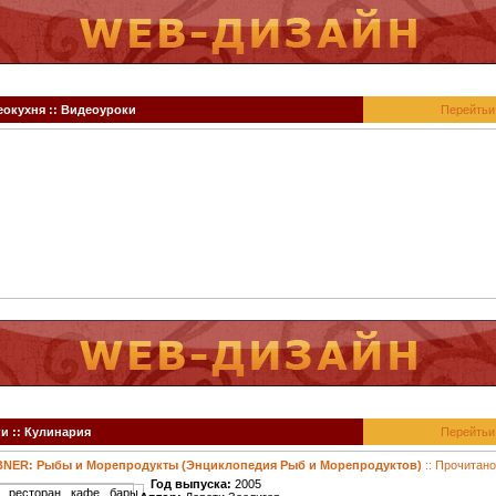
окухня :: Видеоуроки
Перейтьи
и :: Кулинария
Перейтьи
NER: Рыбы и Морепродукты (Энциклопедия Рыб и Морепродуктов)
:: Прочитано
Год выпуска:
2005