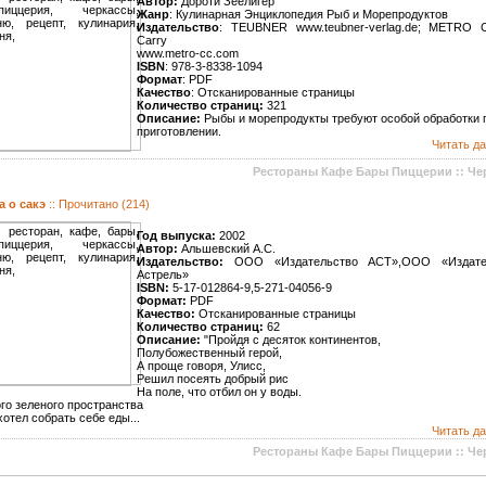
Автор:
Дороти Зеелигер
Жанр
: Кулинарная Энциклопедия Рыб и Морепродуктов
Издательство
: TEUBNER www.teubner-verlag.de; METRO 
Carry
www.metro-cc.com
ISBN
: 978-3-8338-1094
Формат
: PDF
Качество
: Отсканированные страницы
Количество страниц:
321
Описание:
Рыбы и морепродукты требуют особой обработки 
приготовлении.
Читать да
Рестораны Кафе Бары Пиццерии :: Че
а о сакэ
:: Прочитано (214)
Год выпуска:
2002
Автор:
Альшевский А.С.
Издательство:
ООО «Издательство ACT»,ООО «Издате
Астрель»
ISBN:
5-17-012864-9,5-271-04056-9
Формат:
PDF
Качество:
Отсканированные страницы
Количество страниц:
62
Описание:
"Пройдя с десяток континентов,
Полубожественный герой,
А проще говоря, Улисс,
Решил посеять добрый рис
На поле, что отбил он у воды.
ого зеленого пространства
хотел собрать себе еды...
Читать да
Рестораны Кафе Бары Пиццерии :: Че