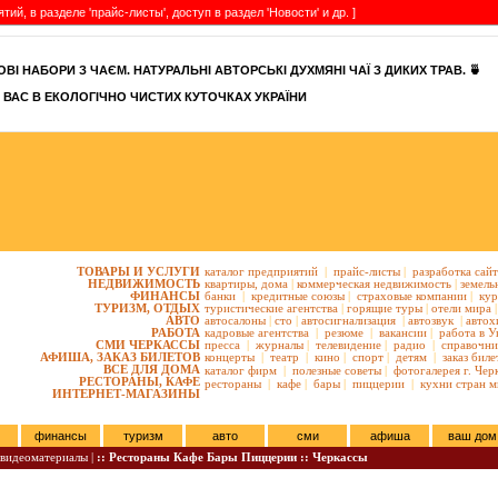
, в разделе 'прайс-листы', доступ в раздел 'Новости' и др. ]
ВІ НАБОРИ З ЧАЄМ. НАТУРАЛЬНІ АВТОРСЬКІ ДУХМЯНІ ЧАЇ З ДИКИХ ТРАВ. 🍵
 ВАС В ЕКОЛОГІЧНО ЧИСТИХ КУТОЧКАХ УКРАЇНИ
ТОВАРЫ И УСЛУГИ
каталог предприятий
|
прайс-листы
|
разработка сай
НЕДВИЖИМОСТЬ
квартиры,
дома
|
коммерческая недвижимость
|
земель
ФИНАНСЫ
банки
|
кредитные союзы
|
страховые компании
|
кур
ТУРИЗМ, ОТДЫХ
туристические агентства
|
горящие туры
|
отели мира
|
АВТО
автосалоны
|
сто
|
автосигнализация
|
автозвук
|
автох
РАБОТА
кадровые агентства
|
резюме
|
вакансии
|
работа в У
СМИ ЧЕРКАССЫ
пресса
|
журналы
|
телевидение
|
радио
|
справочни
АФИША, ЗАКАЗ БИЛЕТОВ
концерты
|
театр
|
кино
|
спорт
|
детям
|
заказ биле
ВСЕ ДЛЯ ДОМА
каталог фирм
|
полезные советы
|
фотогалерея г. Чер
РЕСТОРАНЫ, КАФЕ
рестораны
|
кафе
|
бары
|
пиццерии
|
кухни стран м
ИНТЕРНЕТ-МАГАЗИНЫ
финансы
туризм
авто
сми
афиша
ваш дом
видеоматериалы |
:: Рестораны Кафе Бары Пиццерии :: Черкассы