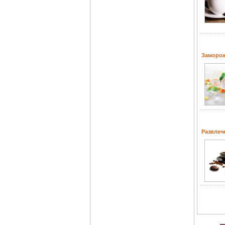
Заморо
Развлеч