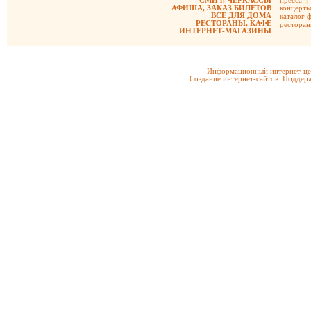
СМИ г. ЧЕРКАССЫ
пресса
|
АФИША, ЗАКАЗ БИЛЕТОВ
концерты
ВСЕ ДЛЯ ДОМА
каталог 
РЕСТОРАНЫ, КАФЕ
рестора
ИНТЕРНЕТ-МАГАЗИНЫ
Информационный интернет-цен
Создание интернет-сайтов. Поддерж