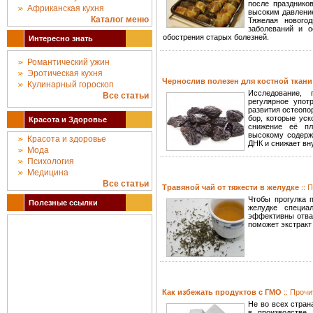
после празднико
Африканская кухня
высоким давление
Каталог меню
Тяжелая нового
заболеваний и о
обострения старых болезней.
Интересно знать
Романтический ужин
Эротическая кухня
Чернослив полезен для костной ткан
Кулинарный гороскоп
Исследование, 
Все статьи
регулярное упот
развития остеопо
бор, которые ус
Красота и Здоровье
снижение её пл
высокому содерж
Красота и здоровье
ДНК и снижает вн
Мода
Психология
Медицина
Все статьи
Травяной чай от тяжести в желудке
:: 
Чтобы прогулка 
Полезные ссылки
желудке специа
эффективны отвар
поможет экстракт
Как избежать продуктов с ГМО
:: Прочи
Не во всех стра
в производстве 