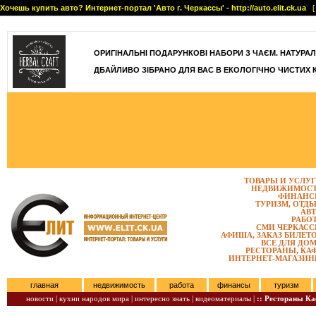
Хочешь купить авто? Интернет-портал 'Авто г. Черкассы' - http://auto.elit.ck.ua
[ 
]
ОРИГІНАЛЬНІ ПОДАРУНКОВІ НАБОРИ З ЧАЄМ. НАТУРАЛЬН
ДБАЙЛИВО ЗІБРАНО ДЛЯ ВАС В ЕКОЛОГІЧНО ЧИСТИХ 
ТОВАРЫ И УСЛУ
НЕДВИЖИМОС
ФИНАНС
ТУРИЗМ, ОТД
АВ
РАБО
СМИ ЧЕРКАС
АФИША, ЗАКАЗ БИЛЕТ
ВСЕ ДЛЯ ДО
РЕСТОРАНЫ, КА
ИНТЕРНЕТ-МАГАЗИ
главная
недвижимость
работа
финансы
туризм
новости |
кухни народов мира |
интересно знать |
видеоматериалы |
:: Рестораны К