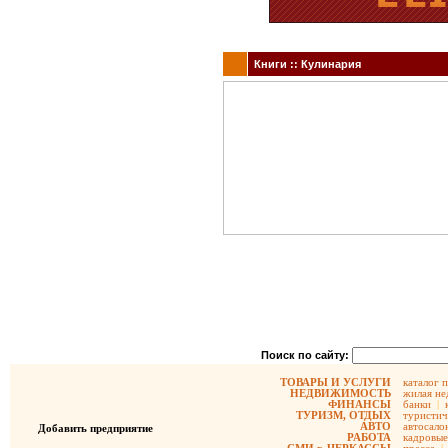
Книги :: Кулинария
Поиск по сайту:
ТОВАРЫ И УСЛУГИ
каталог 
НЕДВИЖИМОСТЬ
жилая не
ФИНАНСЫ
банки
|
ТУРИЗМ, ОТДЫХ
туристич
АВТО
автосало
Добавить предприятие
РАБОТА
кадровые