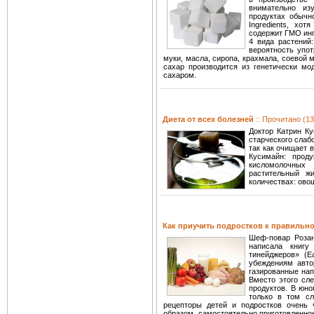
внимательно из
продуктах обычно
Ingredients, хо
содержит ГМО ин
4 вида растений:
вероятность упот
муки, масла, сиропа, крахмала, соевой м
сахар производится из генетически м
сахаром.
Диета от всех болезней
:: Прочитано (13
Доктор Катрин Ку
старческого слабо
так как очищает 
Кусимайн: прод
кисломолочных 
растительный ж
количествах: овощ
Как приучить подростков к правильн
Шеф-повар Розан
написала книгу
тинейджеров» (E
убеждениям авто
газированные нап
Вместо этого сле
продуктов. В юно
только в том сл
рецепторы детей и подростков очень 
образом, самостоятельно приготовленно