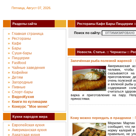
Пятница, Август 07, 2026.
Разделы сайта
Рестораны Кафе Бары Пиццерии :: 
Поиск по сайту:
Главная страница
Рестораны
Кафе
Бары
Новости. Статьи. :: Черкассы :: 
Суши-бары
Пиццерии
Запечённая рыба полезней жареной
::
Fastfood
Американская ас
Чайные заведения
человек, чтобы
Кофейни
сказываются на
приготовлении д
Детям
очень полезной и
Загородные
и вяленой рыбы у
Пивные
содержания сол
считаться здоров
Спорт-бары
варка и приготовление на пару. Неп
ВидеоКухня
пряностями.
Книги по кулинарии
Конкурc "Мое меню"
Кухни народов мира
Кому можно переедать в праздники
::
Мерилин Мартин (
Европейская кухня
сообщает, что ни
Американская кухня
норму калорий в 
правильно, не уп
Азиатская кухня