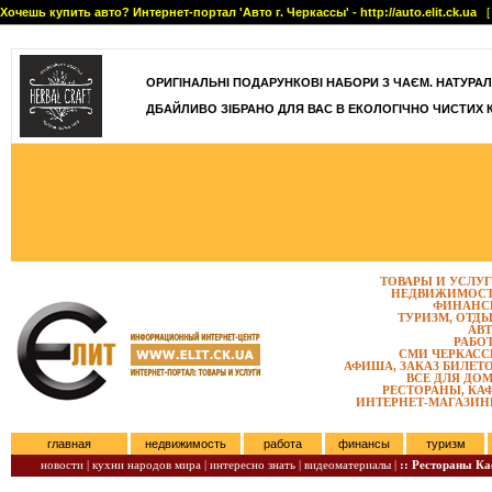
Хочешь купить авто? Интернет-портал 'Авто г. Черкассы' - http://auto.elit.ck.ua
[ 
]
ОРИГІНАЛЬНІ ПОДАРУНКОВІ НАБОРИ З ЧАЄМ. НАТУРАЛЬН
ДБАЙЛИВО ЗІБРАНО ДЛЯ ВАС В ЕКОЛОГІЧНО ЧИСТИХ 
ТОВАРЫ И УСЛУ
НЕДВИЖИМОС
ФИНАНС
ТУРИЗМ, ОТД
АВ
РАБО
СМИ ЧЕРКАС
АФИША, ЗАКАЗ БИЛЕТ
ВСЕ ДЛЯ ДО
РЕСТОРАНЫ, КА
ИНТЕРНЕТ-МАГАЗИ
главная
недвижимость
работа
финансы
туризм
новости |
кухни народов мира |
интересно знать |
видеоматериалы |
:: Рестораны К