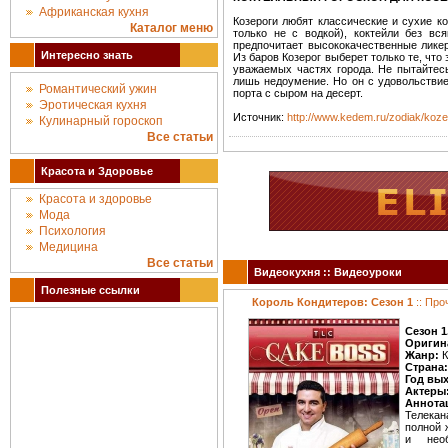
Африканская кухня
Козероги любят классические и сухие к
Каталог меню
только не с водкой), коктейли без вс
предпочитает высококачественные лике
Интересно знать
Из баров Козерог выберет только те, что
уважаемых частях города. Не пытайтесь
лишь недоумение. Но он с удовольствие
Романтический ужин
порта с сыром на десерт.
Эротическая кухня
Источник:
http://www.kedem.ru/zodiak/koze
Кулинарный гороскоп
Все статьи
Красота и Здоровье
Красота и здоровье
Мода
Психология
Медицина
Все статьи
Видеокухня :: Видеоуроки
Полезные ссылки
Король Кондитеров: Сезон 1
:: Про
Сезон 1
Оригин
Жанр:
К
Страна:
Год вы
Актеры
Аннота
Телекан
полной 
и нео