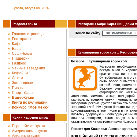
Субота, Август 08, 2026.
Разделы сайта
Рестораны Кафе Бары Пиццерии :: 
Поиск по сайту:
Главная страница
Рестораны
Кафе
Бары
Кулинарный гороскоп :: Ресторан
Суши-бары
Пиццерии
Козерог :: Кулинарный гороскоп
Fastfood
Козерогам необходима 
Чайные заведения
всегда были в хороше
Кофейни
практически ничего н
бутербродами, а могут
Детям
быть более вниматель
Загородные
острой пищи, несмотря
Пивные
Важным элементом д
формирование костн
Спорт-бары
апельсины, лимоны, инжир, сельдерей, к
ВидеоКухня
картофель, грецкие орехи, миндаль, 
Книги по кулинарии
Козерогам рекомендуется включать в сво
зерновой хлеб. Им нужно больше пищи, б
Конкурc "Мое меню"
консервативны, в том числе и в питани
поэтому здоровую и необходимую им пи
Кухни народов мира
сначала овощами, затем введя в ме
сказываются на состоянии кожи Козерога
Европейская кухня
Рецепт для Козерога:
Лапша с красными
Американская кухня
Азиатская кухня
КОКТЕЙЛЬНЫЙ ГОРОСКОП ДЛЯ КОЗЕ