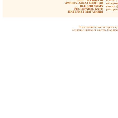
СМИ г. ЧЕРКАССЫ
пресса
|
АФИША, ЗАКАЗ БИЛЕТОВ
концерты
ВСЕ ДЛЯ ДОМА
каталог 
РЕСТОРАНЫ, КАФЕ
рестора
ИНТЕРНЕТ-МАГАЗИНЫ
Информационный интернет-цен
Создание интернет-сайтов. Поддерж