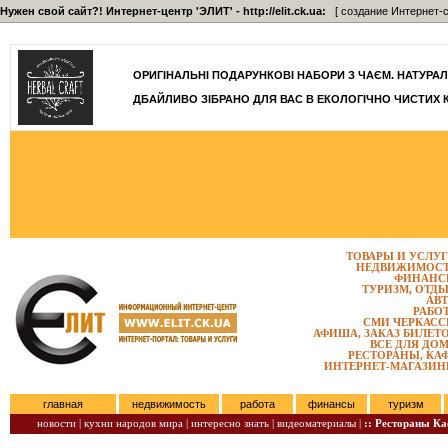
Нужен свой сайт?! Интернет-центр 'ЭЛИТ' - http://elit.ck.ua:
[ создание Интернет-с
]
ОРИГІНАЛЬНІ ПОДАРУНКОВІ НАБОРИ З ЧАЄМ. НАТУРАЛЬН
ДБАЙЛИВО ЗІБРАНО ДЛЯ ВАС В ЕКОЛОГІЧНО ЧИСТИХ 
ТОВАРЫ И УСЛУ
НЕДВИЖИМОС
ФИНАНС
ТУРИЗМ, ОТД
АВ
РАБО
СМИ ЧЕРКАС
АФИША, ЗАКАЗ БИЛЕТ
ВСЕ ДЛЯ ДО
РЕСТОРАНЫ, КА
ИНТЕРНЕТ-МАГАЗИ
главная
недвижимость
работа
финансы
туризм
новости |
кухни народов мира |
интересно знать |
видеоматериалы |
:: Рестораны К