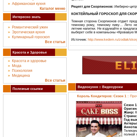
Африканская кухня
Рецепт для Скорпионов:
Имбирно-цитр
Каталог меню
КОКТЕЙЛЬНЫЙ ГОРОСКОП ДЛЯ СКО
Интересно знать
Темная сторона Скорпионов отдает пред
темному рому, темному пиву… Лето не
Романтический ужин
летние напитки. Не вздумайте и предлага
Эротическая кухня
выберет себе в компаньоны «Кровавую М
Кулинарный гороскоп
Источник:
http://www.kedem.ru/zodiak/skor
Все статьи
Красота и Здоровье
Красота и здоровье
Мода
Психология
Медицина
Все статьи
Видеокухня :: Видеоуроки
Полезные ссылки
Король Кондитеров: Сезон 1
:: Про
Сезон 1
Оригин
Жанр:
К
Страна:
Год вы
Актеры
Аннота
Телекан
полной 