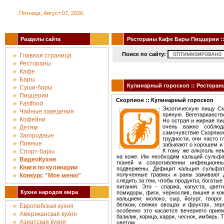
Пятница, Август 07, 2026.
Разделы сайта
Рестораны Кафе Бары Пиццерии :: 
Поиск по сайту:
Главная страница
Рестораны
Кафе
Бары
Кулинарный гороскоп :: Ресторан
Суши-бары
Пиццерии
Скорпион :: Кулинарный гороскоп
Fastfood
Экзотическую пищу Ск
Чайные заведения
пряную. Вегетарианст
Кофейни
Но острая и жирная пи
очень важно соблюд
Детям
самочувствие Скорпион
Загородные
трудности, они часто 
Пивные
забывают о хорошем и 
К тому же алкоголь не
Спорт-бары
на коже. Им необходим кальций сульфа
ВидеоКухня
тканей и сопротивлении инфекционн
Книги по кулинарии
подвержены. Дефицит кальция сульфат
полученные травмы и раны заживают д
Конкурc "Мое меню"
следить за тем, чтобы продукты, богаты
питания. Это - спаржа, капуста, цветн
Кухни народов мира
помидоры, фиги, чернослив, вишня и ко
кальцием: молоко, сыр, йогурт, творо
белком, свежих овощах и фруктах, зер
Европейская кухня
особенно это касается вечернего прие
Американская кухня
базилик, корица, карри, чеснок, имбирь
Азиатская кухня
цветом.