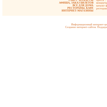
СМИ г. ЧЕРКАССЫ
пресса
|
АФИША, ЗАКАЗ БИЛЕТОВ
концерты
ВСЕ ДЛЯ ДОМА
каталог 
РЕСТОРАНЫ, КАФЕ
рестора
ИНТЕРНЕТ-МАГАЗИНЫ
Информационный интернет-цен
Создание интернет-сайтов. Поддерж