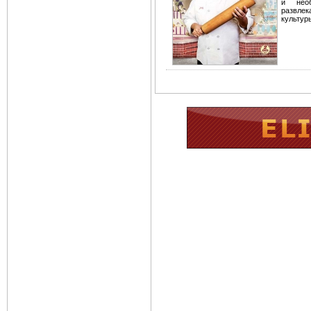
и нео
развле
культур