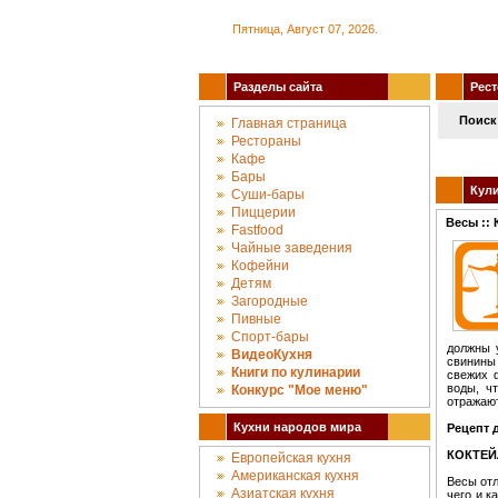
Пятница, Август 07, 2026.
Разделы сайта
Рест
Поиск
Главная страница
Рестораны
Кафе
Бары
Кули
Суши-бары
Пиццерии
Весы ::
Fastfood
Чайные заведения
Кофейни
Детям
Загородные
Пивные
Спорт-бары
должны 
ВидеоКухня
свинины
Книги по кулинарии
свежих 
воды, ч
Конкурc "Мое меню"
отражают
Кухни народов мира
Рецепт 
КОКТЕЙ
Европейская кухня
Американская кухня
Весы отл
Азиатская кухня
чего и к