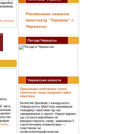
 вдвойне.
апример,
Расписание сеансов
кинотеатр "Украина" г.
ля печати
Черкассы
Погода Черкассы
Черкасские новости
Прихована небезпека: вчені
пояснили, чому шкідливі чайні
пакетики
akery
Колектив фахівців з канадського
ей жить
Університету МакГілла перевірили
бразным
поведінку пакетиків під час
вляет
заварювання в окропі. Наразі відомо,
ностях
що сучасні виробники не
родов.
використовують папір, замінивши її
льше...
синтетичними елементами —
пластиком чи
поліетилентерефталатом