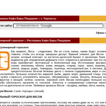
ораны Кафе Бары Пиццерии :: г. Черкассы
 по сайту:
Афиша г.
нарный гороскоп :: Рестораны Кафе Бары Пиццерии
 Кулинарный гороскоп
Как правило, Весы - сладкоежки. Им не столь важно, каким будет основн
главное, чтобы его всегда завершал десерт. Важный элемент для Весов 
натрия, который отвечает за кислотно-щелочной баланс в организме. Кож
индикатор для определения дефицита этого элемента в организме: при его н
кожа приобретает желтоватый и болезненный вид. Источниками фосфат
служат земляника, яблоки, изюм, миндаль, спаржа, горох, зерно, морковь
свекла, редька, редис, помидоры, пшеница, неочищенный рис и овсянка. 
предпочтительна богатая белками диета с низким содержанием жира и сах
употреблять большое количество жареной рыбы, даров моря, домашней птицы (го
 нужно стараться употреблять меньше), обезжиренных сыров, йогурта, большое ко
фруктов и овощей, зелени, салатов, зерновой хлеб. Весам необходимо большое ко
тобы обезопасить организм от токсинов. Алкоголь и газированные спиртные напит
ся на деятельности почек. Любимые ароматы Весов - гвоздика, имбирь, мята, ваниль.
для Весов:
Салат «Цезарь» (легкий)
ЛЬНЫЙ ГОРОСКОП ДЛЯ ВЕСОВ
ичаются своими эстетическими претензиями, поэтому им важно даже не то, что они п
ак все выглядит со стороны. Они предпочитают даже простые напитки, даже пиво пить