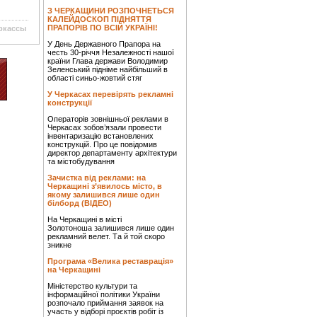
З ЧЕРКАЩИНИ РОЗПОЧНЕТЬСЯ
КАЛЕЙДОСКОП ПІДНЯТТЯ
ПРАПОРІВ ПО ВСІЙ УКРАЇНІ!
ркассы
У День Державного Прапора на
честь 30-річчя Незалежності нашої
країни Глава держави Володимир
Зеленський підніме найбільший в
області синьо-жовтий стяг
У Черкасах перевірять рекламні
конструкції
Операторів зовнішньої реклами в
Черкасах зобов’язали провести
інвентаризацію встановлених
конструкцій. Про це повідомив
директор департаменту архітектури
та містобудування
Зачистка від реклами: на
Черкащині з’явилось місто, в
якому залишився лише один
білборд (ВІДЕО)
На Черкащині в місті
Золотоноша залишився лише один
рекламний велет. Та й той скоро
зникне
Програма «Велика реставрація»
на Черкащині
Міністерство культури та
інформаційної політики України
розпочало приймання заявок на
участь у відборі проєктів робіт із