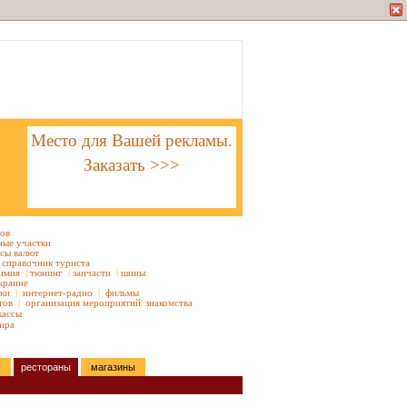
Место для Вашей рекламы.
Заказать >>>
тов
ные участки
сы валют
справочник туриста
имия
|
тюнинг
|
запчасти
|
шины
краине
ки
|
интернет-радио
|
фильмы
тов
|
организация мероприятий
|
знакомства
кассы
ира
рестораны
магазины