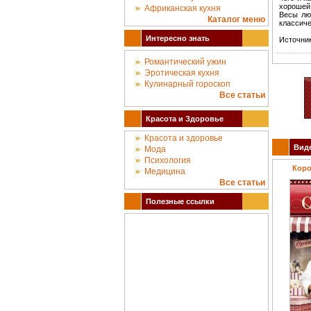
хорошей,
Африканская кухня
Весы лю
Каталог меню
классиче
Интересно знать
Источни
Романтический ужин
Эротическая кухня
Кулинарный гороскоп
Все статьи
Красота и Здоровье
Красота и здоровье
Виде
Мода
Психология
Коро
Медицина
Все статьи
Полезные ссылки