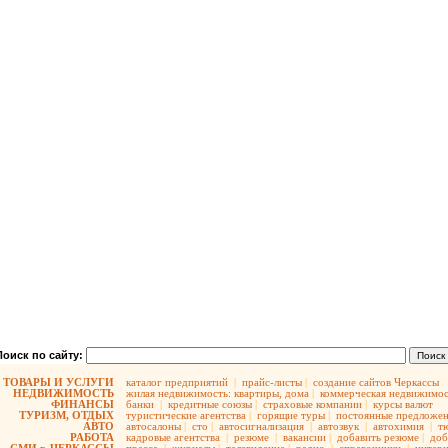
Поиск по сайту:
ТОВАРЫ И УСЛУГИ
каталог предприятий
|
прайс-листы
|
создание сайтов Черкассы
НЕДВИЖИМОСТЬ
жилая недвижимость:
квартиры,
дома
|
коммерческая недвижимос
ФИНАНСЫ
банки
|
кредитные союзы
|
страховые компании
|
курсы валют
ТУРИЗМ, ОТДЫХ
туристические агентства
|
горящие туры
|
постоянные предложе
АВТО
автосалоны
|
сто
|
автосигнализация
|
автозвук
|
автохимия
|
т
РАБОТА
кадровые агентства
|
резюме
|
вакансии
|
добавить резюме
|
доб