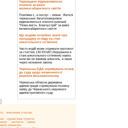
Черкащани відмовляються
платити за вивіз
великогабаритного сміття
Платіжки є, а послуг – немає. Жителі
черкаських багатоповерхівок
відмовляються платити компанії
"Нова якість. Благоустрій" за вивіз
великогабаритного сміття
Що водіям потрібно знати про
процедуру огляду на стан
алкогольного сп’яніння
Часто водій може отримати протокол
за статтею 130 КУпАП (Керування в
стані алкогольного сп’яніння) навіть
коли він не вживав алкоголь, а лише
через незнання закону
Черкаська ОДА спрямувала позов
до суду щодо незаконності
рішення міськвиконкому
Черкаська обласна державна
адміністрація спрямувала позовну
заяву до Черкаського окружного
адміністративного суду
ть
|
земельные участки
ния
|
справочник туриста
юнинг
|
запчасти
|
шины
авить вакансию