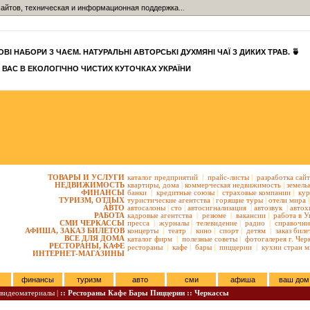
айтов, техническая и информационная поддержка...
ВІ НАБОРИ З ЧАЄМ. НАТУРАЛЬНІ АВТОРСЬКІ ДУХМЯНІ ЧАЇ З ДИКИХ ТРАВ. 🍵
 ВАС В ЕКОЛОГІЧНО ЧИСТИХ КУТОЧКАХ УКРАЇНИ
ТОВАРЫ И УСЛУГИ
каталог предприятий
|
прайс-листы
|
разработка сай
НЕДВИЖИМОСТЬ
квартиры,
дома
|
коммерческая недвижимость
|
земель
ФИНАНСЫ
банки
|
кредитные союзы
|
страховые компании
|
кур
ТУРИЗМ, ОТДЫХ
туристические агентства
|
горящие туры
|
отели мира
|
АВТО
автосалоны
|
сто
|
автосигнализация
|
автозвук
|
автох
РАБОТА
кадровые агентства
|
резюме
|
вакансии
|
работа в У
СМИ ЧЕРКАССЫ
пресса
|
журналы
|
телевидение
|
радио
|
справочни
АФИША, ЗАКАЗ БИЛЕТОВ
концерты
|
театр
|
кино
|
спорт
|
детям
|
заказ биле
ВСЕ ДЛЯ ДОМА
каталог фирм
|
полезные советы
|
фотогалерея г. Чер
РЕСТОРАНЫ, КАФЕ
рестораны
|
кафе
|
бары
|
пиццерии
|
кухни стран м
ИНТЕРНЕТ-МАГАЗИНЫ
финансы
туризм
авто
сми
афиша
ваш дом
видеоматериалы |
:: Рестораны Кафе Бары Пиццерии :: Черкассы