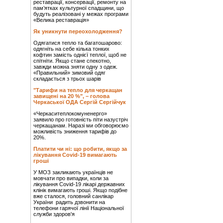
реставрації, консервації, ремонту на
пам’ятках культурної спадщини, що
будуть реалізовані у межах програми
«Велика реставрація»
Як уникнути переохолодження?
Одягатися тепло та багатошарово:
одягніть на себе кілька тонких
кофтин замість однієї теплої, щоб не
спітніти. Якщо стане спекотно,
завжди можна зняти одну з одеж.
«Правильний» зимовий одяг
складається з трьох шарів
"Тарифи на тепло для черкащан
завищені на 20 %", – голова
Черкаської ОДА Сергій Сергійчук
«Черкаситеплокомуненерго»
заявило про готовність піти назустріч
черкащанам. Наразі ми обговорюємо
можливість зниження тарифів до
20%.
Платити чи ні: що робити, якщо за
лікування Covid-19 вимагають
гроші
У МОЗ закликають українців не
мовчати про випадки, коли за
лікування Covid-19 лікарі державних
клінік вимагають гроші. Якщо подібне
вже сталося, головний санлікар
України радить дзвонити на
телефони гарячої лінії Національної
служби здоров'я