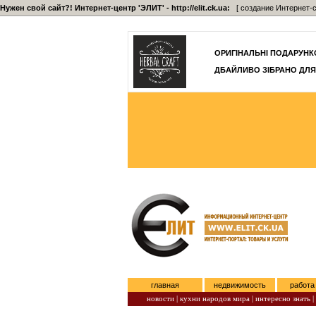
Нужен свой сайт?! Интернет-центр 'ЭЛИТ' - http://elit.ck.ua:
[ создание Интернет-с
]
ОРИГІНАЛЬНІ ПОДАРУНКО
ДБАЙЛИВО ЗІБРАНО ДЛЯ
главная
недвижимость
работа
новости |
кухни народов мира |
интересно знать |