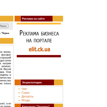
Реклама на сайте
 Черкассы: кино, театр, концерты, спектакли, гастроли, выставки, акции, му
ое меню,
- фосфат
а хороший
едостатке
а натрия
, шпинат,
Для Весов
ара. Они
вядины и
личество
личество
Энциклопедия
ки плохо
Чаи
Сыры
Десерты
Ягоды
ьют, а из
 из очень
Кинотеатр "Украина"