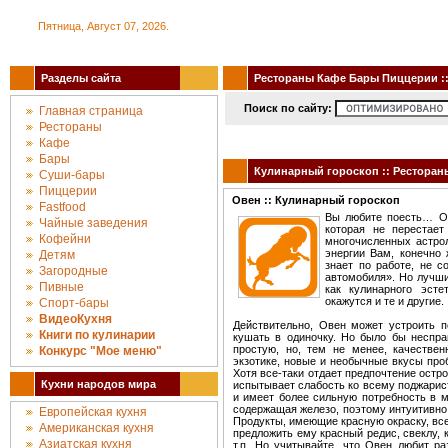
Пятница, Август 07, 2026.
Разделы сайта
Рестораны Кафе Бары Пиццерии :: 
Поиск по сайту:
Главная страница
Рестораны
Кафе
Бары
Кулинарный гороскоп :: Ресторан
Суши-бары
Пиццерии
Овен :: Кулинарный гороскоп
Fastfood
Вы любите поесть… О,
Чайные заведения
которая не перестае
Кофейни
многочисленных астрол
энергии Вам, конечно 
Детям
знает по работе, не 
Загородные
автомобиля». Но лучши
Пивные
как кулинарного эсте
окажутся и те и другие.
Спорт-бары
ВидеоКухня
Действительно, Овен может устроить п
Книги по кулинарии
кушать в одиночку. Но было бы неспра
простую, но, тем не менее, качестве
Конкурc "Мое меню"
экзотике, новые и необычные вкусы проб
Хотя все-таки отдает предпочтение остро
Кухни народов мира
испытывает слабость ко всему поджарис
и имеет более сильную потребность в м
содержащая железо, поэтому интуитивно 
Европейская кухня
Продукты, имеющие красную окраску, вс
Американская кухня
предложить ему красный редис, свеклу, к
Азиатская кухня
т.п. Но учитывайте, что Овен любит ра