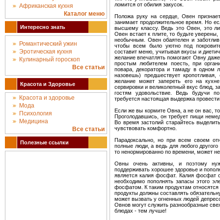
ломится от обилия закусок.
Африканская кухня
Каталог меню
Положа руку на сердце, Овен признает
занимает продолжительное время. Но есл
Интересно знать
высшему классу. Ведь это Овен, это л
Овен встает к плите, то будьте уверены,
необычным. Овен обаятелен и заботлив,
Романтический ужин
чтобы всем было уютно под покровите
Эротическая кухня
составит меню, учитывая вкусы и диетич
желание впечатлять помогают Овну даже 
Кулинарный гороскоп
простым любителем поесть, при орган
Все статьи
повара, декоратора и тамаду в одном 
назовешь) предшествует кропотливая, 
желание может запереть его на кухне
Красота и Здоровье
сервировки и великолепный вкус блюд, з
гостям удовольствие. Ведь будучи п
Красота и здоровье
требуется настоящая выдержка провести 
Мода
Если же вы кормите Овна, а не он вас, то
Психология
Проголодавшись, он требует пищи немед
Медицина
Во время застолий старайтесь выделить
чувствовать комфортно.
Все статьи
Парадоксально, но при всем своем от
Полезные ссылки
полные люди, а ведь для любого другого 
то ненормированно по времени, может не
Овны очень активны, и поэтому нуж
поддерживать хорошее здоровье и попол
является калия фосфат. Калия фосфат о
необходимо пополнять запасы этого эл
фосфатом. К таким продуктам относятся 
продукты должны составлять обязательн
может вызвать у огненных людей депрес
Овнов могут служить разнообразные свеж
блюдах - тем лучше!