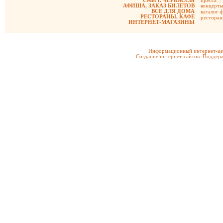
СМИ г. ЧЕРКАССЫ
пресса
|
АФИША, ЗАКАЗ БИЛЕТОВ
концерты
ВСЕ ДЛЯ ДОМА
каталог 
РЕСТОРАНЫ, КАФЕ
рестора
ИНТЕРНЕТ-МАГАЗИНЫ
Информационный интернет-цен
Создание интернет-сайтов. Поддерж