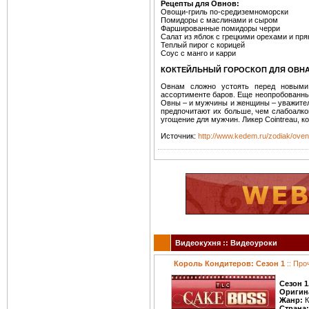
Рецепты для Овнов:
Овощи-гриль по-средиземноморски
Помидоры с маслинами и сыром
Фаршированные помидоры черри
Салат из яблок с грецкими орехами и п
Теплый пирог с корицей
Соус с манго и карри
КОКТЕЙЛЬНЫЙ ГОРОСКОП ДЛЯ ОВН
Овнам сложно устоять перед новыми 
ассортименте баров. Еще неопробованные
Овны – и мужчины и женщины – уважитель
предпочитают их больше, чем слабоалкого
угощение для мужчин. Ликер Cointreau, к
Источник:
http://www.kedem.ru/zodiak/oven
Видеокухня :: Видеоуроки
Король Кондитеров: Сезон 1
:: Про
Сезон 1
Оригин
Жанр:
К
Страна: