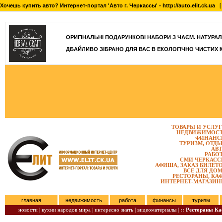
Хочешь купить авто? Интернет-портал 'Авто г. Черкассы' - http://auto.elit.ck.ua
[ 
]
ОРИГІНАЛЬНІ ПОДАРУНКОВІ НАБОРИ З ЧАЄМ. НАТУРАЛЬН
ДБАЙЛИВО ЗІБРАНО ДЛЯ ВАС В ЕКОЛОГІЧНО ЧИСТИХ 
ТОВАРЫ И УСЛУ
НЕДВИЖИМОС
ФИНАНС
ТУРИЗМ, ОТД
АВ
РАБО
СМИ ЧЕРКАС
АФИША, ЗАКАЗ БИЛЕТ
ВСЕ ДЛЯ ДО
РЕСТОРАНЫ, КА
ИНТЕРНЕТ-МАГАЗИ
главная
недвижимость
работа
финансы
туризм
новости |
кухни народов мира |
интересно знать |
видеоматериалы |
:: Рестораны К