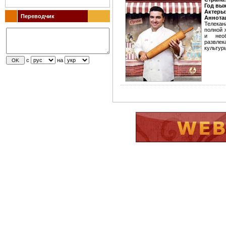
Год вы
Актеры
Переводчик
Аннота
Телекан
полной 
и нео
развле
культур
с
на