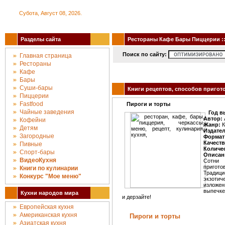
Субота, Август 08, 2026.
Разделы сайта
Рестораны Кафе Бары Пиццерии :: 
Поиск по сайту:
Главная страница
Рестораны
Кафе
Бары
Суши-бары
Книги рецептов, способов пригото
Пиццерии
Fastfood
Пироги и торты
Чайные заведения
Год в
Автор:
Кофейни
Жанр:
К
Детям
Издате
Загородные
Формат
Качеств
Пивные
Количе
Спорт-бары
Описан
ВидеоКухня
Сотни 
пригот
Книги по кулинарии
Традици
Конкурc "Мое меню"
экзотич
изложен
выпечке
Кухни народов мира
и дерзайте!
Европейская кухня
Американская кухня
Пироги и торты
Азиатская кухня