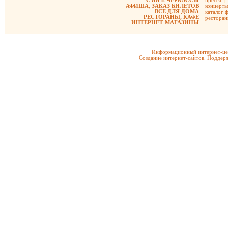
СМИ г. ЧЕРКАССЫ
пресса
|
АФИША, ЗАКАЗ БИЛЕТОВ
концерты
ВСЕ ДЛЯ ДОМА
каталог 
РЕСТОРАНЫ, КАФЕ
рестора
ИНТЕРНЕТ-МАГАЗИНЫ
Информационный интернет-цен
Создание интернет-сайтов. Поддерж