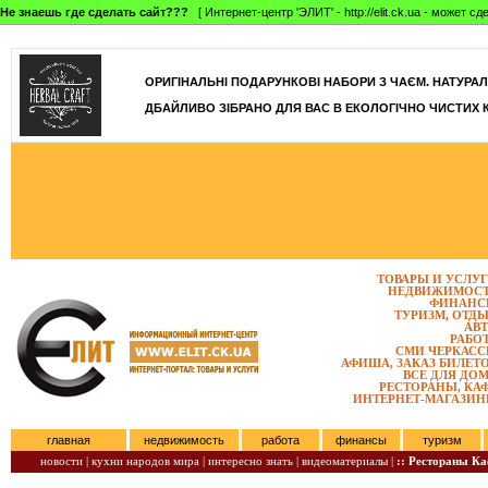
Не знаешь где сделать сайт???
[ Интернет-центр 'ЭЛИТ' - http://elit.ck.ua - может 
]
ОРИГІНАЛЬНІ ПОДАРУНКОВІ НАБОРИ З ЧАЄМ. НАТУРАЛЬН
ДБАЙЛИВО ЗІБРАНО ДЛЯ ВАС В ЕКОЛОГІЧНО ЧИСТИХ 
ТОВАРЫ И УСЛУ
НЕДВИЖИМОС
ФИНАНС
ТУРИЗМ, ОТД
АВ
РАБО
СМИ ЧЕРКАС
АФИША, ЗАКАЗ БИЛЕТ
ВСЕ ДЛЯ ДО
РЕСТОРАНЫ, КА
ИНТЕРНЕТ-МАГАЗИ
главная
недвижимость
работа
финансы
туризм
новости |
кухни народов мира |
интересно знать |
видеоматериалы |
:: Рестораны К