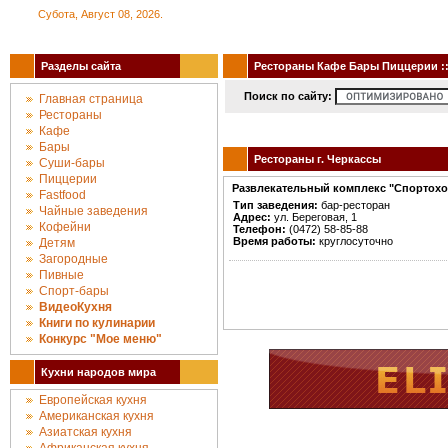
Субота, Август 08, 2026.
Разделы сайта
Рестораны Кафе Бары Пиццерии :: 
Поиск по сайту:
Главная страница
Рестораны
Кафе
Бары
Рестораны г. Черкассы
Суши-бары
Пиццерии
Развлекательный комплекс "Спортохо
Fastfood
Тип заведения:
бар-ресторан
Чайные заведения
Адрес:
ул. Береговая, 1
Кофейни
Телефон:
(0472) 58-85-88
Время работы:
круглосуточно
Детям
Загородные
Пивные
Спорт-бары
ВидеоКухня
Книги по кулинарии
Конкурc "Мое меню"
Кухни народов мира
Европейская кухня
Американская кухня
Азиатская кухня