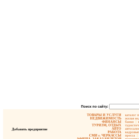
Поиск по сайту:
ТОВАРЫ И УСЛУГИ
каталог 
НЕДВИЖИМОСТЬ
жилая не
ФИНАНСЫ
банки
|
ТУРИЗМ, ОТДЫХ
туристич
АВТО
автосало
Добавить предприятие
РАБОТА
кадровые
СМИ г. ЧЕРКАССЫ
пресса
|
АФИША, ЗАКАЗ БИЛЕТОВ
концерты