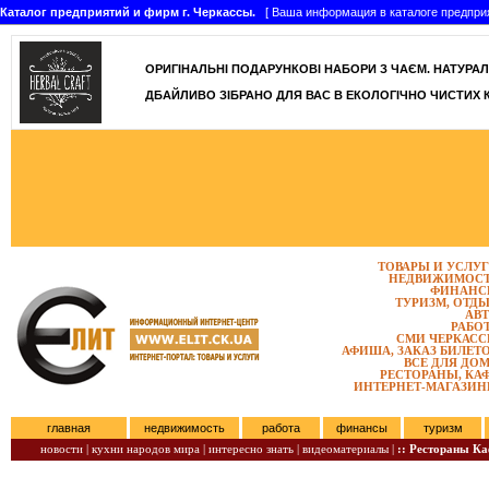
Каталог предприятий и фирм г. Черкассы.
[ Ваша информация в каталоге предприятий
ОРИГІНАЛЬНІ ПОДАРУНКОВІ НАБОРИ З ЧАЄМ. НАТУРАЛЬН
ДБАЙЛИВО ЗІБРАНО ДЛЯ ВАС В ЕКОЛОГІЧНО ЧИСТИХ 
ТОВАРЫ И УСЛУ
НЕДВИЖИМОС
ФИНАНС
ТУРИЗМ, ОТД
АВ
РАБО
СМИ ЧЕРКАС
АФИША, ЗАКАЗ БИЛЕТ
ВСЕ ДЛЯ ДО
РЕСТОРАНЫ, КА
ИНТЕРНЕТ-МАГАЗИ
главная
недвижимость
работа
финансы
туризм
новости |
кухни народов мира |
интересно знать |
видеоматериалы |
:: Рестораны К