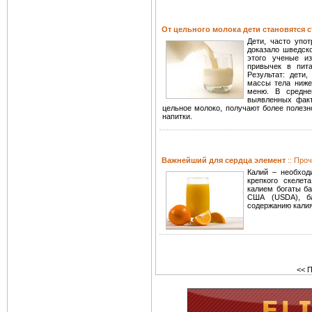
От цельного молока дети становятся 
Дети, часто упо
доказало шведско
этого ученые и
привычек в пит
Результат: дети
массы тела ниже
меню. В средне
выявленных факт
цельное молоко, получают более полезн
напитки.
Важнейший для сердца элемент
:: Про
Калий – необход
крепкого скеле
калием богаты ба
США (USDA), ба
содержанию калия.
<< 