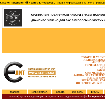
Каталог предприятий и фирм г. Черкассы.
[ Ваша информация в каталоге предприятий
ОРИГІНАЛЬНІ ПОДАРУНКОВІ НАБОРИ З ЧАЄМ. НАТУРАЛЬН
ДБАЙЛИВО ЗІБРАНО ДЛЯ ВАС В ЕКОЛОГІЧНО ЧИСТИХ 
ТОВАРЫ И УСЛУ
НЕДВИЖИМОС
ФИНАНС
ТУРИЗМ, ОТД
АВ
РАБО
СМИ ЧЕРКАС
АФИША, ЗАКАЗ БИЛЕТ
ВСЕ ДЛЯ ДО
РЕСТОРАНЫ, КА
ИНТЕРНЕТ-МАГАЗИ
главная
недвижимость
работа
финансы
туризм
новости |
кухни народов мира |
интересно знать |
видеоматериалы |
:: Рестораны К