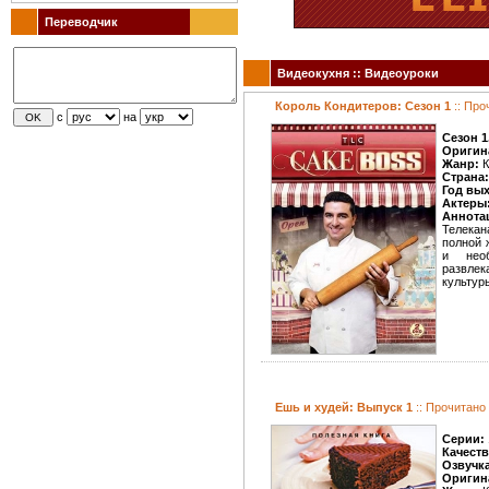
Переводчик
Видеокухня :: Видеоуроки
Король Кондитеров: Сезон 1
:: Про
с
на
Сезон 1
Оригин
Жанр:
К
Страна:
Год вы
Актеры
Аннота
Телекан
полной 
и нео
развле
культур
Ешь и худей: Выпуск 1
:: Прочитано
Серии:
Качест
Озвучк
Оригин