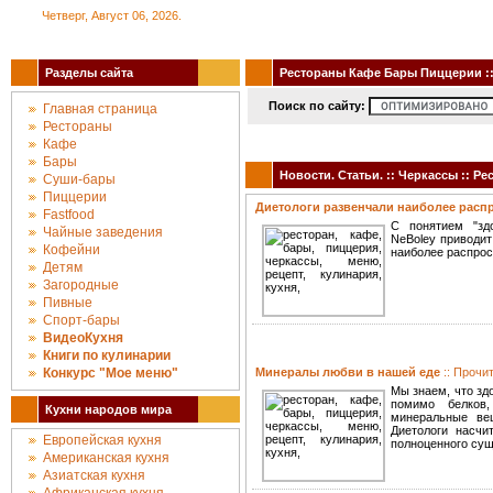
Четверг, Август 06, 2026.
Разделы сайта
Рестораны Кафе Бары Пиццерии :: 
Поиск по сайту:
Главная страница
Рестораны
Кафе
Бары
Новости. Статьи. :: Черкассы :: 
Суши-бары
Пиццерии
Диетологи развенчали наиболее рас
Fastfood
С понятием "зд
Чайные заведения
NeBoley приводит
Кофейни
наиболее распрос
Детям
Загородные
Пивные
Спорт-бары
ВидеоКухня
Книги по кулинарии
Конкурc "Мое меню"
Минералы любви в нашей еде
:: Прочи
Мы знаем, что зд
помимо белков,
Кухни народов мира
минеральные ве
Диетологи насч
Европейская кухня
полноценного сущ
Американская кухня
Азиатская кухня