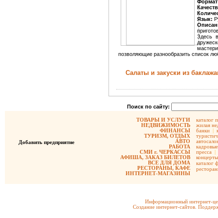
Формат
Качеств
Количе
Язык:
Р
Описан
пригото
Здесь в
дружеск
мастери
позволяющие разнообразить список лю
Салаты и закуски из баклаж
Поиск по сайту:
ТОВАРЫ И УСЛУГИ
каталог 
НЕДВИЖИМОСТЬ
жилая не
ФИНАНСЫ
банки
|
ТУРИЗМ, ОТДЫХ
туристич
АВТО
автосало
Добавить предприятие
РАБОТА
кадровые
СМИ г. ЧЕРКАССЫ
пресса
|
АФИША, ЗАКАЗ БИЛЕТОВ
концерты
ВСЕ ДЛЯ ДОМА
каталог 
РЕСТОРАНЫ, КАФЕ
рестора
ИНТЕРНЕТ-МАГАЗИНЫ
Информационный интернет-цен
Создание интернет-сайтов. Поддерж