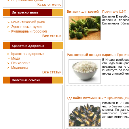
Африканская кухня
Каталог меню
Витамин для костей
:: Прочитано (164)
Интересно знать
Витамин К необхо
особенно полез
Романтический ужин
Витамином К бог
Эротическая кухня
Кулинарный гороскоп
Все статьи
Красота и Здоровье
Красота и здоровье
Рис, который не надо варить
:: Прочит
Мода
В Индии изобрели
Психология
его надо лишь ра
подавать на ст
Медицина
Институте по Исс
Все статьи
перед употребле
Полезные ссылки
Где найти витамин В12
:: Прочитано (19
Витамин В12, нео
часто бывает сла
молока. По данн
животного проис
лучших источнико