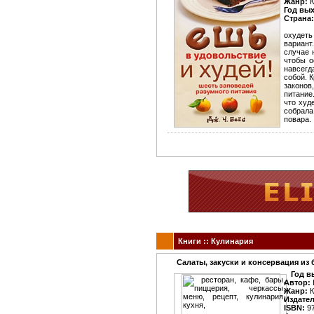
Жанр:
К
Год вы
Страна:
охудеть 
вариант
случае 
чтобы о
навсегд
собой. К
законов
питание
что худ
собрала
повара.
Книги :: Кулинария
Салаты, закуски и консервация из
Год в
Автор:
Жанр:
К
Издате
ISBN:
97