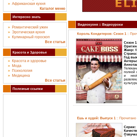
Африканская кухня
Каталог меню
Интересно знать
Видеокухня :: Видеоуроки
Романтический ужин
Эротическая кухня
Король Кондитеров: Сезон 1
:: Про
Кулинарный гороскоп
Все статьи
Сезон 1
Оригин
Жанр:
К
Красота и Здоровье
Страна:
Год вы
Красота и здоровье
Актеры
Аннота
Мода
Телекан
Психология
полной 
Медицина
и нео
развле
Все статьи
культур
Полезные ссылки
Ешь и худей: Выпуск 1
:: Прочитано
Серии:
Качест
Озвучк