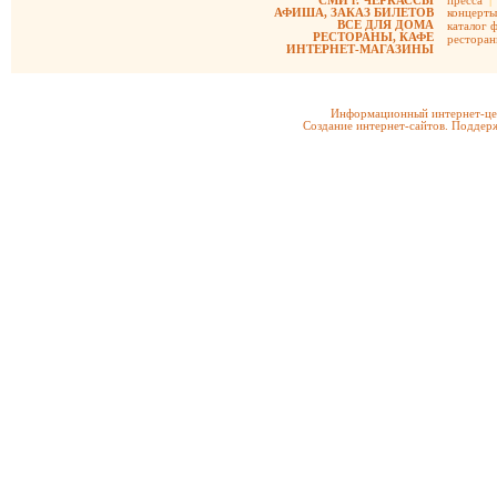
СМИ г. ЧЕРКАССЫ
пресса
|
АФИША, ЗАКАЗ БИЛЕТОВ
концерты
ВСЕ ДЛЯ ДОМА
каталог 
РЕСТОРАНЫ, КАФЕ
рестора
ИНТЕРНЕТ-МАГАЗИНЫ
Информационный интернет-цен
Создание интернет-сайтов. Поддерж