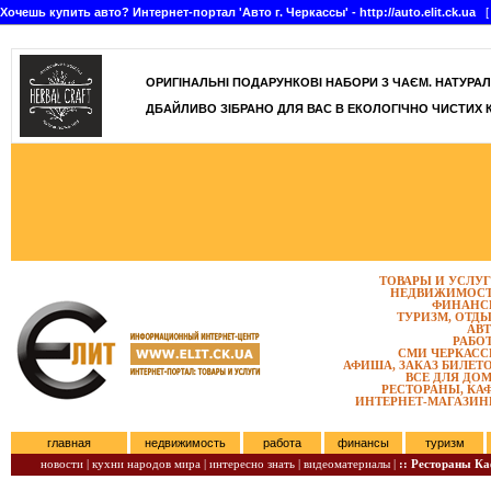
Хочешь купить авто? Интернет-портал 'Авто г. Черкассы' - http://auto.elit.ck.ua
[ 
]
ОРИГІНАЛЬНІ ПОДАРУНКОВІ НАБОРИ З ЧАЄМ. НАТУРАЛЬН
ДБАЙЛИВО ЗІБРАНО ДЛЯ ВАС В ЕКОЛОГІЧНО ЧИСТИХ 
ТОВАРЫ И УСЛУ
НЕДВИЖИМОС
ФИНАНС
ТУРИЗМ, ОТД
АВ
РАБО
СМИ ЧЕРКАС
АФИША, ЗАКАЗ БИЛЕТ
ВСЕ ДЛЯ ДО
РЕСТОРАНЫ, КА
ИНТЕРНЕТ-МАГАЗИ
главная
недвижимость
работа
финансы
туризм
новости |
кухни народов мира |
интересно знать |
видеоматериалы |
:: Рестораны К