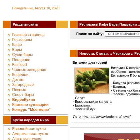
Понедельник, Август 10, 2026.
Разделы сайта
Рестораны Кафе Бары Пиццерии :: 
Поиск по сайту:
Главная страница
Рестораны
Кафе
Бары
Новости. Статьи. :: Черкассы :: 
Суши-бары
Пиццерии
Витамин для костей
Fastfood
Витамин К необхо
Чайные заведения
особенно полез
Кофейни
Витамином К бог
Детям
- Капуста (кормов
Загородные
- Шпинат,
Пивные
- Свекольная ботв
- Зелень одуванчи
Спорт-бары
- Салат,
ВидеоКухня
- Брюссельская капуста,
Книги по кулинарии
- Брокколи,
- Зелёный лук.
Конкурc "Мое меню"
Источник: http://www.kedem.ru/news/
Кухни народов мира
Европейская кухня
Американская кухня
Азиатская кухня