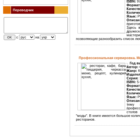
ISBN:
97
Формат
Качеств
Переводчик
Количе
Язык:
Р
Описан
пригото
Здесь в
дружеск
мастери
с
на
позволяющие разнообразить список лю
Профессиональная сервировка. 
Год в
Автор:
Жанр:
К
Издате
Серия:
ISBN:
5-
Формат
Качеств
Количе
Язык:
Р
Описан
тему 
профес
столов
"моды". В книге имеется большое коли
ресторанов.