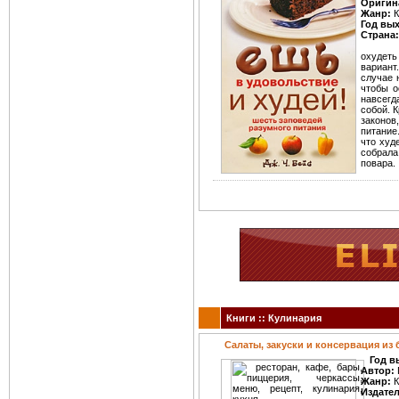
Оригин
Жанр:
К
Год вы
Страна:
охудеть 
вариант
случае 
чтобы о
навсегд
собой. К
законов
питание
что худ
собрала
повара.
Книги :: Кулинария
Салаты, закуски и консервация из
Год в
Автор:
Жанр:
К
Издате