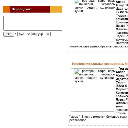
Автор:
Жанр:
К
Издате
Переводчик
ISBN:
97
Формат
Качеств
Количе
Язык:
Р
Описан
пригото
с
на
Здесь в
дружеск
мастери
позволяющие разнообразить список лю
Профессиональная сервировка. 
Год в
Автор:
Жанр:
К
Издате
Серия:
ISBN:
5-
Формат
Качеств
Количе
Язык:
Р
Описан
тему 
профес
столов
"моды". В книге имеется большое коли
ресторанов.