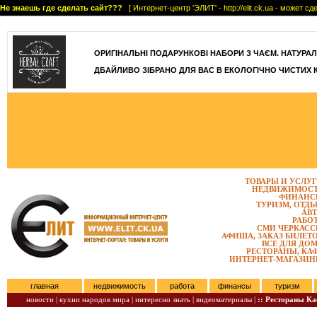
Не знаешь где сделать сайт???
[ Интернет-центр 'ЭЛИТ' - http://elit.ck.ua - может 
]
ОРИГІНАЛЬНІ ПОДАРУНКОВІ НАБОРИ З ЧАЄМ. НАТУРАЛЬН
ДБАЙЛИВО ЗІБРАНО ДЛЯ ВАС В ЕКОЛОГІЧНО ЧИСТИХ 
ТОВАРЫ И УСЛУ
НЕДВИЖИМОС
ФИНАНС
ТУРИЗМ, ОТД
АВ
РАБО
СМИ ЧЕРКАС
АФИША, ЗАКАЗ БИЛЕТ
ВСЕ ДЛЯ ДО
РЕСТОРАНЫ, КА
ИНТЕРНЕТ-МАГАЗИ
главная
недвижимость
работа
финансы
туризм
новости |
кухни народов мира |
интересно знать |
видеоматериалы |
:: Рестораны К