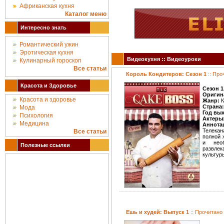
Африканская кухня
Каталог меню
Интересно знать
Романтический ужин
Эротическая кухня
Видеокухня :: Видеоуроки
Кулинарный гороскоп
Все статьи
Король Кондитеров: Сезон 1
:: Про
Красота и Здоровье
Сезон 1
Оригин
Красота и здоровье
Жанр:
К
Страна:
Мода
Год вы
Психология
Актеры
Медицина
Аннота
Телекан
Все статьи
полной 
и нео
Полезные ссылки
развле
культур
Ешь и худей: Выпуск 1
:: Прочитано