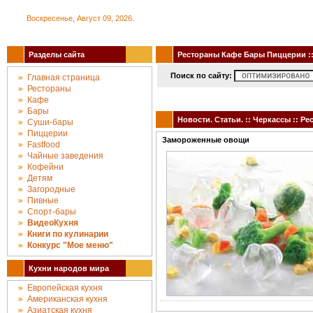
Воскресенье, Август 09, 2026.
Разделы сайта
Рестораны Кафе Бары Пиццерии :: 
Поиск по сайту:
Главная страница
Рестораны
Кафе
Бары
Новости. Статьи. :: Черкассы :: 
Суши-бары
Пиццерии
Замороженные овощи
Fastfood
Чайные заведения
Кофейни
Детям
Загородные
Пивные
Спорт-бары
ВидеоКухня
Книги по кулинарии
Конкурc "Мое меню"
Кухни народов мира
Европейская кухня
Американская кухня
Азиатская кухня