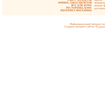
СМИ г. ЧЕРКАССЫ
пресса
|
АФИША, ЗАКАЗ БИЛЕТОВ
концерты
ВСЕ ДЛЯ ДОМА
каталог 
РЕСТОРАНЫ, КАФЕ
рестора
ИНТЕРНЕТ-МАГАЗИНЫ
Информационный интернет-цен
Создание интернет-сайтов. Поддерж