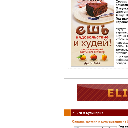
Серии:
Качест
Озвучк
Оригин
Жанр:
К
Год вы
Страна:
охудеть 
вариант
случае 
чтобы о
навсегд
собой. К
законов
питание
что худ
собрала
повара.
Книги :: Кулинария
Салаты, закуски и консервация из
Год в