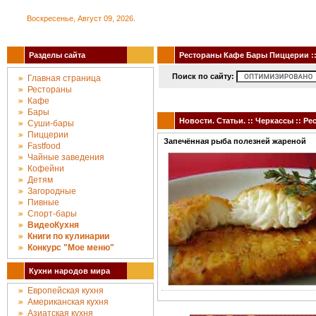
Воскресенье, Август 09, 2026.
Разделы сайта
Рестораны Кафе Бары Пиццерии :: 
Поиск по сайту:
Главная страница
Рестораны
Кафе
Бары
Новости. Статьи. :: Черкассы :: 
Суши-бары
Пиццерии
Запечённая рыба полезней жареной
Fastfood
Чайные заведения
Кофейни
Детям
Загородные
Пивные
Спорт-бары
ВидеоКухня
Книги по кулинарии
Конкурc "Мое меню"
Кухни народов мира
Европейская кухня
Американская кухня
Азиатская кухня