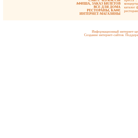
СМИ г. ЧЕРКАССЫ
пресса
|
АФИША, ЗАКАЗ БИЛЕТОВ
концерты
ВСЕ ДЛЯ ДОМА
каталог 
РЕСТОРАНЫ, КАФЕ
рестора
ИНТЕРНЕТ-МАГАЗИНЫ
Информационный интернет-цен
Создание интернет-сайтов. Поддерж