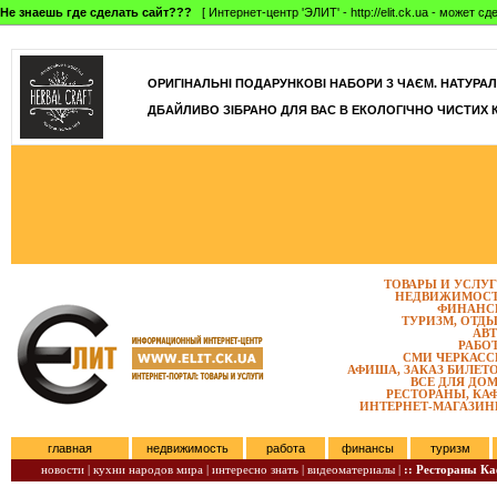
Не знаешь где сделать сайт???
[ Интернет-центр 'ЭЛИТ' - http://elit.ck.ua - может 
]
ОРИГІНАЛЬНІ ПОДАРУНКОВІ НАБОРИ З ЧАЄМ. НАТУРАЛЬН
ДБАЙЛИВО ЗІБРАНО ДЛЯ ВАС В ЕКОЛОГІЧНО ЧИСТИХ 
ТОВАРЫ И УСЛУ
НЕДВИЖИМОС
ФИНАНС
ТУРИЗМ, ОТД
АВ
РАБО
СМИ ЧЕРКАС
АФИША, ЗАКАЗ БИЛЕТ
ВСЕ ДЛЯ ДО
РЕСТОРАНЫ, КА
ИНТЕРНЕТ-МАГАЗИ
главная
недвижимость
работа
финансы
туризм
новости |
кухни народов мира |
интересно знать |
видеоматериалы |
:: Рестораны К