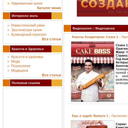
Африканская кухня
Каталог меню
Интересно знать
Романтический ужин
Видеокухня :: Видеоуроки
Эротическая кухня
Кулинарный гороскоп
Король Кондитеров: Сезон 1
:: Про
Все статьи
Сезон 1
Оригин
Красота и Здоровье
Жанр:
К
Страна:
Красота и здоровье
Год вы
Мода
Актеры
Психология
Аннота
Телекан
Медицина
полной 
Все статьи
и нео
развле
Полезные ссылки
культур
Ешь и худей: Выпуск 1
:: Прочитано
Серии:
Качест