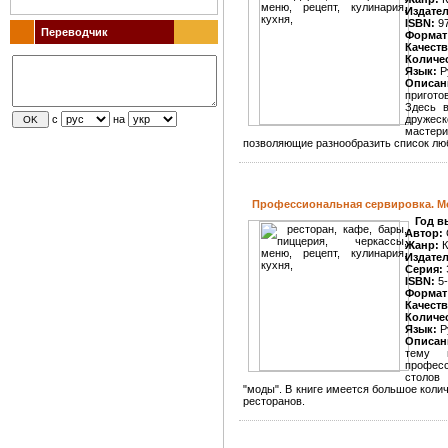
Издате
ISBN:
97
Переводчик
Формат
Качеств
Количе
Язык:
Р
Описан
пригото
Здесь в
с
на
дружеск
мастери
позволяющие разнообразить список лю
Профессиональная сервировка. 
Год в
Автор:
Жанр:
К
Издате
Серия:
ISBN:
5-
Формат
Качеств
Количе
Язык:
Р
Описан
тему 
профес
столов
"моды". В книге имеется большое коли
ресторанов.