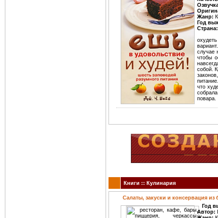
Озвучк
Оригин
Жанр:
К
Год вы
Страна:
охудеть 
вариант
случае 
чтобы о
навсегд
собой. К
законов
питание
что худ
собрала
повара.
Книги :: Кулинария
Салаты, закуски и консервация из
Год в
Автор:
Жанр:
К