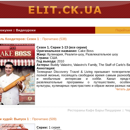
окухня :: Видеоуроки
Перейтьи
ль Кондитеров: Сезон 1
:: Прочитано (538)
Сезон 1. Серии 1-13 (все серии)
Оригинальное название:
Cake Boss
Жанр:
Кулинария, Реалити-шоу, Развлекательное шоу
Страна:
США
Год выхода:
2010
Актеры:
Buddy Valastro, Valastro's Family, The Staff of Carlo's B
Аннотация:
Телеканал Discovery Travel & Living призывает телезрител
полной жизнью, посвящать свободное время самым разноо
и необычным интересам и хобби. Канал предста
развлекательные программы о путешествиях, особен
культуры, кулинарных пристрастиях и образе жизни разных на
Читать да
Рестораны Кафе Бары Пиццерии :: Че
и худей: Выпуск 1
:: Прочитано (509)
Серии:
1 серия