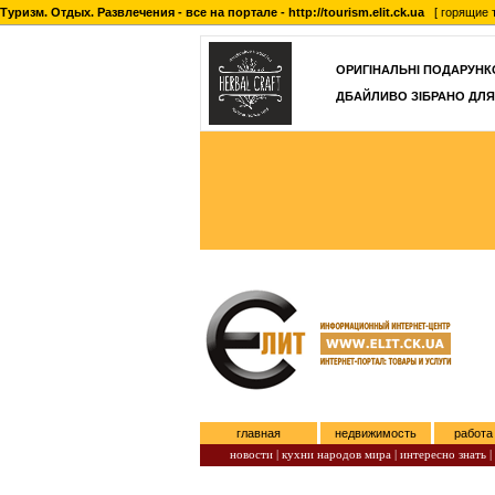
Туризм. Отдых. Развлечения - все на портале - http://tourism.elit.ck.ua
[ горящие т
ОРИГІНАЛЬНІ ПОДАРУНКО
ДБАЙЛИВО ЗІБРАНО ДЛЯ
главная
недвижимость
работа
новости |
кухни народов мира |
интересно знать |