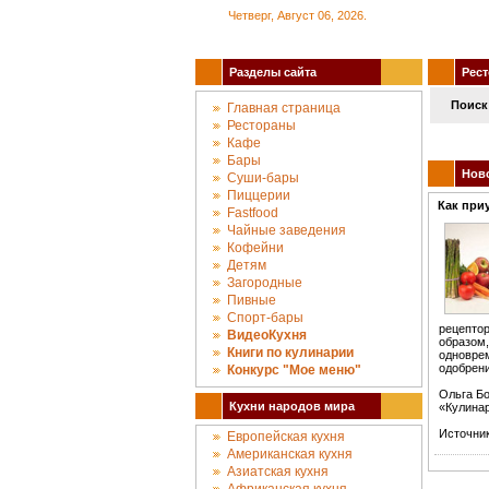
Четверг, Август 06, 2026.
Разделы сайта
Рест
Поиск
Главная страница
Рестораны
Кафе
Бары
Новос
Суши-бары
Пиццерии
Как при
Fastfood
Чайные заведения
Кофейни
Детям
Загородные
Пивные
Спорт-бары
рецепто
ВидеоКухня
образом,
Книги по кулинарии
одновре
одобрени
Конкурc "Мое меню"
Ольга Б
Кухни народов мира
«Кулина
Источник
Европейская кухня
Американская кухня
Азиатская кухня