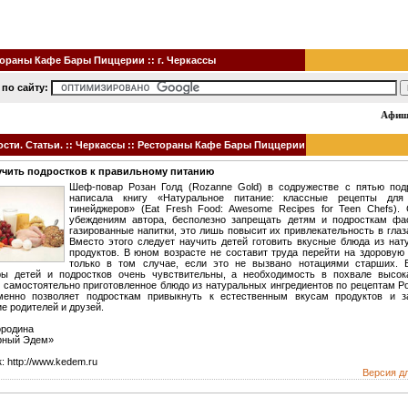
ораны Кафе Бары Пиццерии :: г. Черкассы
 по сайту:
Афиша 
ти. Статьи. :: Черкассы :: Рестораны Кафе Бары Пиццерии
учить подростков к правильному питанию
Шеф-повар Розан Голд (Rozanne Gold) в содружестве с пятью под
написала книгу «Натуральное питание: классные рецепты дл
тинейджеров» (Eat Fresh Food: Awesome Recipes for Teen Chefs). 
убеждениям автора, бесполезно запрещать детям и подросткам фа
газированные напитки, это лишь повысит их привлекательность в глаз
Вместо этого следует научить детей готовить вкусные блюда из нат
продуктов. В юном возрасте не составит труда перейти на здоровую
только в том случае, если это не вызвано нотациями старших. 
ры детей и подростков очень чувствительны, а необходимость в похвале высок
 самостоятельно приготовленное блюдо из натуральных ингредиентов по рецептам Р
менно позволяет подросткам привыкнуть к естественным вкусам продуктов и з
е родителей и друзей.
ородина
рный Эдем»
: http://www.kedem.ru
Версия д