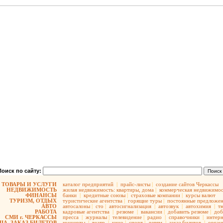
Поиск по сайту:
ТОВАРЫ И УСЛУГИ
каталог предприятий
|
прайс-листы
|
создание сайтов Черкассы
НЕДВИЖИМОСТЬ
жилая недвижимость:
квартиры,
дома
|
коммерческая недвижимос
ФИНАНСЫ
банки
|
кредитные союзы
|
страховые компании
|
курсы валют
ТУРИЗМ, ОТДЫХ
туристические агентства
|
горящие туры
|
постоянные предложе
АВТО
автосалоны
|
сто
|
автосигнализация
|
автозвук
|
автохимия
|
т
РАБОТА
кадровые агентства
|
резюме
|
вакансии
|
добавить резюме
|
доб
СМИ г. ЧЕРКАССЫ
пресса
|
журналы
|
телевидение
|
радио
|
справочники
|
интерн
А, ЗАКАЗ БИЛЕТОВ
концерты
|
театр
|
кино
|
спорт
|
детям
|
заказ билетов
|
орган