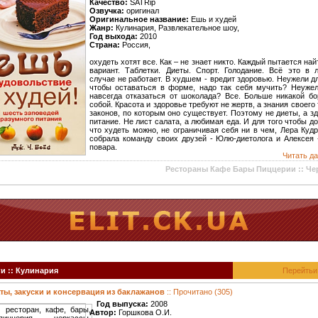
Качество:
SATRip
Озвучка:
оригинал
Оригинальное название:
Ешь и худей
Жанр:
Кулинария, Развлекательное шоу,
Год выхода:
2010
Страна:
Россия,
охудеть хотят все. Как – не знает никто. Каждый пытается най
вариант. Таблетки. Диеты. Спорт. Голодание. Всё это в
случае не работает. В худшем - вредит здоровью. Неужели дл
чтобы оставаться в форме, надо так себя мучить? Неуже
навсегда отказаться от шоколада? Все. Больше никакой б
собой. Красота и здоровье требуют не жертв, а знания своего 
законов, по которым оно существует. Поэтому не диеты, а з
питание. Не лист салата, а любимая еда. И для того чтобы до
что худеть можно, не ограничивая себя ни в чем, Лера Куд
собрала команду своих друзей - Юлю-диетолога и Алексея
повара.
Читать да
Рестораны Кафе Бары Пиццерии :: Че
и :: Кулинария
Перейтьи
ты, закуски и консервация из баклажанов
:: Прочитано (305)
Год выпуска:
2008
Автор:
Горшкова О.И.