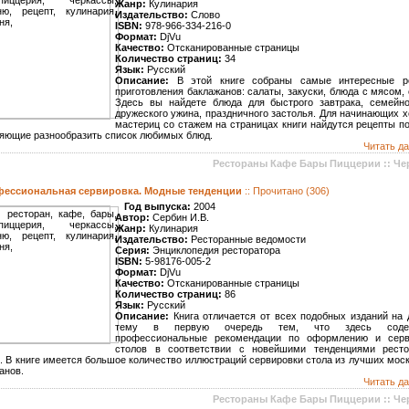
Жанр:
Кулинария
Издательство:
Слово
ISBN:
978-966-334-216-0
Формат:
DjVu
Качество:
Отсканированные страницы
Количество страниц:
34
Язык:
Русский
Описание:
В этой книге собраны самые интересные р
приготовления баклажанов: салаты, закуски, блюда с мясом,
Здесь вы найдете блюда для быстрого завтрака, семейно
дружеского ужина, праздничного застолья. Для начинающих х
мастериц со стажем на страницах книги найдутся рецепты по
яющие разнообразить список любимых блюд.
Читать да
Рестораны Кафе Бары Пиццерии :: Че
ессиональная сервировка. Модные тенденции
:: Прочитано (306)
Год выпуска:
2004
Автор:
Сербин И.В.
Жанр:
Кулинария
Издательство:
Ресторанные ведомости
Серия:
Энциклопедия ресторатора
ISBN:
5-98176-005-2
Формат:
DjVu
Качество:
Отсканированные страницы
Количество страниц:
86
Язык:
Русский
Описание:
Книга отличается от всех подобных изданий на
тему в первую очередь тем, что здесь содер
профессиональные рекомендации по оформлению и серв
столов в соответствии с новейшими тенденциями ресто
. В книге имеется большое количество иллюстраций сервировки стола из лучших мос
анов.
Читать да
Рестораны Кафе Бары Пиццерии :: Че