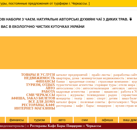
уры, постоянные предложения от турфирм г. Черкассы. ]
ВІ НАБОРИ З ЧАЄМ. НАТУРАЛЬНІ АВТОРСЬКІ ДУХМЯНІ ЧАЇ З ДИКИХ ТРАВ. 🍵
 ВАС В ЕКОЛОГІЧНО ЧИСТИХ КУТОЧКАХ УКРАЇНИ
ТОВАРЫ И УСЛУГИ
каталог предприятий
|
прайс-листы
|
разработка сай
НЕДВИЖИМОСТЬ
квартиры,
дома
|
коммерческая недвижимость
|
земель
ФИНАНСЫ
банки
|
кредитные союзы
|
страховые компании
|
кур
ТУРИЗМ, ОТДЫХ
туристические агентства
|
горящие туры
|
отели мира
|
АВТО
автосалоны
|
сто
|
автосигнализация
|
автозвук
|
автох
РАБОТА
кадровые агентства
|
резюме
|
вакансии
|
работа в У
СМИ ЧЕРКАССЫ
пресса
|
журналы
|
телевидение
|
радио
|
справочни
АФИША, ЗАКАЗ БИЛЕТОВ
концерты
|
театр
|
кино
|
спорт
|
детям
|
заказ биле
ВСЕ ДЛЯ ДОМА
каталог фирм
|
полезные советы
|
фотогалерея г. Чер
РЕСТОРАНЫ, КАФЕ
рестораны
|
кафе
|
бары
|
пиццерии
|
кухни стран м
ИНТЕРНЕТ-МАГАЗИНЫ
финансы
туризм
авто
сми
афиша
ваш дом
видеоматериалы |
:: Рестораны Кафе Бары Пиццерии :: Черкассы