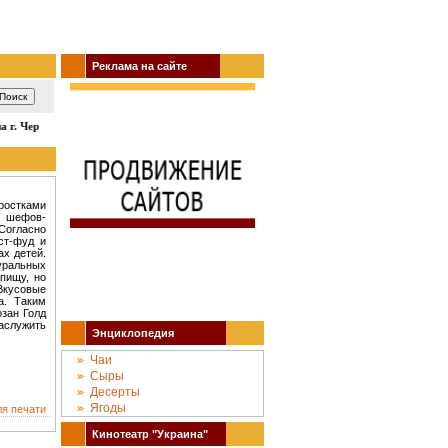
Реклама на сайте
г. Черкассы: кино, театр, концерты, спектакли, гастроли, выставки, акции, 
ростками
я шефов-
Согласно
ст-фуд и
ах детей.
уральных
 пищу, но
Вкусовые
а. Таким
озан Голд
аслужить
Энциклопедия
Чаи
Сыры
Десерты
Ягоды
ля печати
Кинотеатр "Украина"