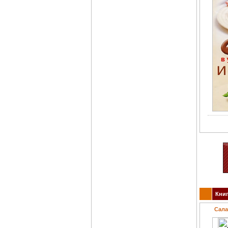
Книг
Сала