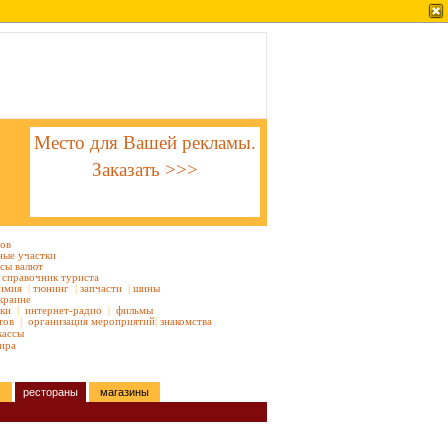
Место для Вашей рекламы.
Заказать >>>
тов
ные участки
сы валют
справочник туриста
имия
|
тюнинг
|
запчасти
|
шины
краине
ки
|
интернет-радио
|
фильмы
тов
|
организация мероприятий
|
знакомства
кассы
ира
рестораны
магазины