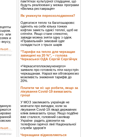
пам’ятках культурної спадщини, що
будуть реалізовані у межах програми
«Велика реставрація»
Як уникнути переохолодження?
Одягатися тепло та багатошарово:
одягніть на себе кілька тонких
ецепты
кофтин замість однієї теплої, щоб не
 сыром.
спітніти. Якщо стане спекотно,
го или
завжди можна зняти одну з одеж.
озяек и
«Правильний» зимовий одяг
 вкусу,
складається з трьох шарів
льше...
"Тарифи на тепло для черкащан
ркассы
завищені на 20 %", – голова
Черкаської ОДА Сергій Сергійчук
«Черкаситеплокомуненерго»
заявило про готовність піти назустріч
черкащанам. Наразі ми обговорюємо
можливість зниження тарифів до
20%.
Платити чи ні: що робити, якщо за
лікування Covid-19 вимагають
гроші
У МОЗ закликають українців не
 данную
мовчати про випадки, коли за
жатся
лікування Covid-19 лікарі державних
ировке
клінік вимагають гроші. Якщо подібне
ранной
вже сталося, головний санлікар
ковских
України радить дзвонити на
телефони гарячої лінії Національної
льше...
служби здоров'я
ркассы
Черкащани відмовляються