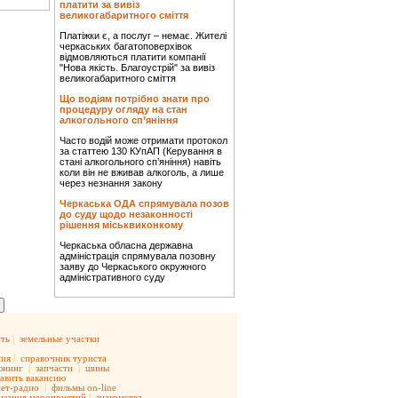
платити за вивіз
великогабаритного сміття
Платіжки є, а послуг – немає. Жителі
черкаських багатоповерхівок
відмовляються платити компанії
"Нова якість. Благоустрій" за вивіз
великогабаритного сміття
Що водіям потрібно знати про
процедуру огляду на стан
алкогольного сп’яніння
Часто водій може отримати протокол
за статтею 130 КУпАП (Керування в
стані алкогольного сп’яніння) навіть
коли він не вживав алкоголь, а лише
через незнання закону
Черкаська ОДА спрямувала позов
до суду щодо незаконності
рішення міськвиконкому
Черкаська обласна державна
адміністрація спрямувала позовну
заяву до Черкаського окружного
адміністративного суду
ть
|
земельные участки
ния
|
справочник туриста
юнинг
|
запчасти
|
шины
авить вакансию
ет-радио
|
фильмы on-line
изация мероприятий
|
знакомства