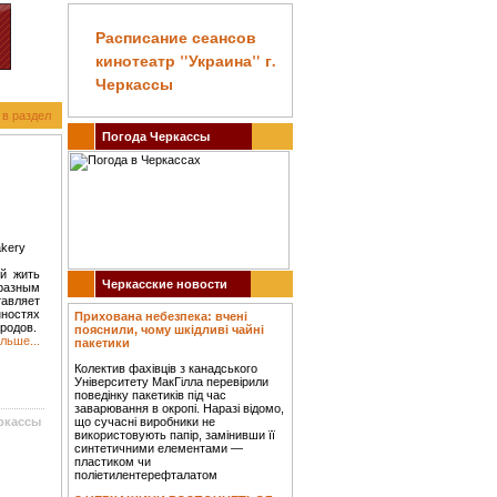
Расписание сеансов
кинотеатр "Украина" г.
Черкассы
 в раздел
Погода Черкассы
akery
ей жить
Черкасские новости
бразным
вляет
ностях
Прихована небезпека: вчені
родов.
пояснили, чому шкідливі чайні
льше...
пакетики
Колектив фахівців з канадського
Університету МакГілла перевірили
поведінку пакетиків під час
заварювання в окропі. Наразі відомо,
ркассы
що сучасні виробники не
використовують папір, замінивши її
синтетичними елементами —
пластиком чи
поліетилентерефталатом