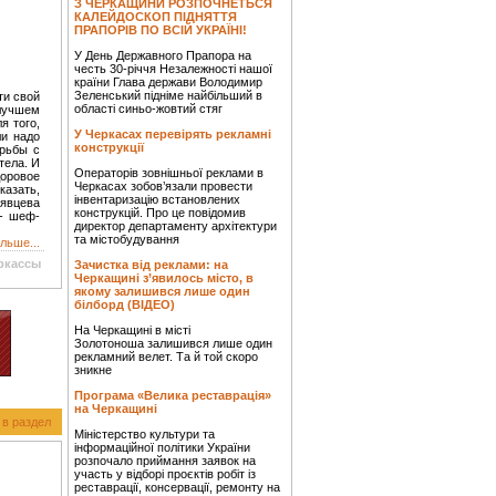
З ЧЕРКАЩИНИ РОЗПОЧНЕТЬСЯ
КАЛЕЙДОСКОП ПІДНЯТТЯ
ПРАПОРІВ ПО ВСІЙ УКРАЇНІ!
У День Державного Прапора на
честь 30-річчя Незалежності нашої
країни Глава держави Володимир
Зеленський підніме найбільший в
ти свой
області синьо-жовтий стяг
 лучшем
я того,
У Черкасах перевірять рекламні
ли надо
конструкції
орьбы с
тела. И
Операторів зовнішньої реклами в
доровое
Черкасах зобов’язали провести
казать,
інвентаризацію встановлених
рявцева
конструкцій. Про це повідомив
 - шеф-
директор департаменту архітектури
та містобудування
льше...
ркассы
Зачистка від реклами: на
Черкащині з’явилось місто, в
якому залишився лише один
білборд (ВІДЕО)
На Черкащині в місті
Золотоноша залишився лише один
рекламний велет. Та й той скоро
зникне
Програма «Велика реставрація»
на Черкащині
 в раздел
Міністерство культури та
інформаційної політики України
розпочало приймання заявок на
участь у відборі проєктів робіт із
реставрації, консервації, ремонту на