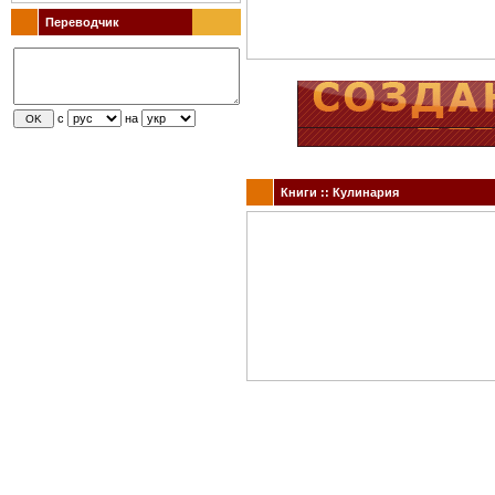
Переводчик
с
на
Книги :: Кулинария