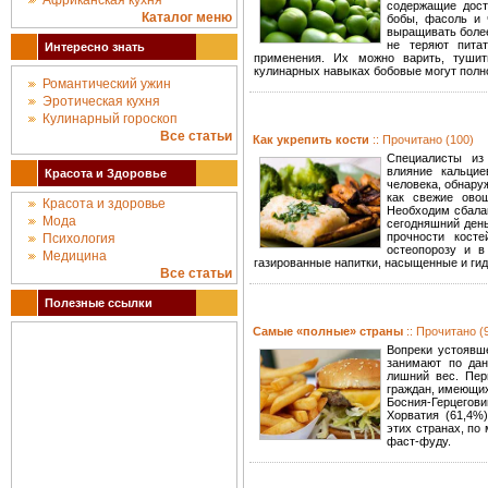
Африканская кухня
содержащие доста
Каталог меню
бобы, фасоль и 
выращивать более
не теряют пита
Интересно знать
применения. Их можно варить, тушит
кулинарных навыках бобовые могут полн
Романтический ужин
Эротическая кухня
Кулинарный гороскоп
Все статьи
Как укрепить кости
:: Прочитано (100)
Специалисты из 
влияние кальцие
Красота и Здоровье
человека, обнару
как свежие овощ
Красота и здоровье
Необходим сбалан
Мода
сегодняшний день
прочности кост
Психология
остеопорозу и в
Медицина
газированные напитки, насыщенные и ги
Все статьи
Полезные ссылки
Самые «полные» страны
:: Прочитано (
Вопреки устоявш
занимают по да
лишний вес. Пер
граждан, имеющих
Босния-Герцегов
Хорватия (61,4%
этих странах, по
фаст-фуду.