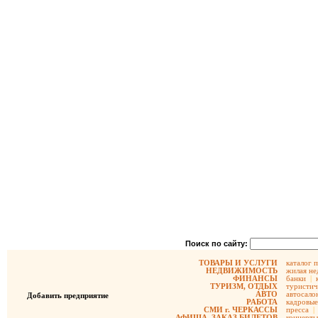
Поиск по сайту:
ТОВАРЫ И УСЛУГИ
каталог 
НЕДВИЖИМОСТЬ
жилая не
ФИНАНСЫ
банки
|
ТУРИЗМ, ОТДЫХ
туристич
АВТО
автосало
Добавить предприятие
РАБОТА
кадровые
СМИ г. ЧЕРКАССЫ
пресса
|
АФИША, ЗАКАЗ БИЛЕТОВ
концерты