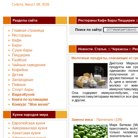
Субота, Август 08, 2026.
Разделы сайта
Рестораны Кафе Бары Пиццерии :: 
Поиск по сайту:
Главная страница
Рестораны
Кафе
Бары
Новости. Статьи. :: Черкассы :: 
Суши-бары
Пиццерии
Молочные продукты, спасающие от г
Fastfood
Диетолог Мерко
Чайные заведения
продукты как ср
Кофейни
одинаково поле
полученное от 
Детям
дружественные че
Загородные
А, цинк и многие
Пивные
молоко от жив
иммуностимулиру
Спорт-бары
Она содержит иммуноглобулин, ст
ВидеоКухня
иммуностимуляторами являются все фер
Книги по кулинарии
и другие.
Конкурc "Мое меню"
Кухни народов мира
Замена мяса
:: Прочитано (109)
Европейская кухня
Марк Битман (Ma
Американская кухня
приготовить всё»
только человек
Азиатская кухня
значительных за