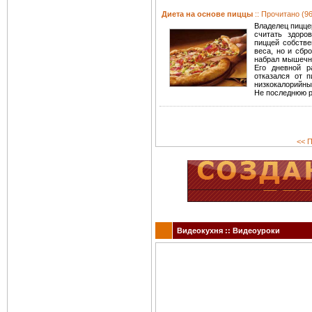
Диета на основе пиццы
:: Прочитано (96
Владелец пиццер
считать здоро
пиццей собстве
веса, но и сбр
набрал мышечну
Его дневной р
отказался от 
низкокалорийны
Не последнюю р
<< П
Видеокухня :: Видеоуроки