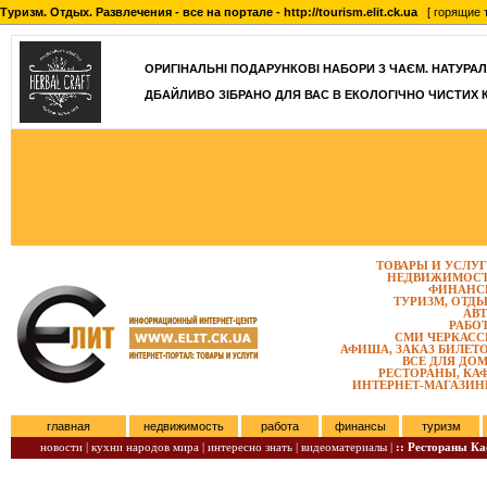
Туризм. Отдых. Развлечения - все на портале - http://tourism.elit.ck.ua
[ горящие т
ОРИГІНАЛЬНІ ПОДАРУНКОВІ НАБОРИ З ЧАЄМ. НАТУРАЛЬН
ДБАЙЛИВО ЗІБРАНО ДЛЯ ВАС В ЕКОЛОГІЧНО ЧИСТИХ 
ТОВАРЫ И УСЛУ
НЕДВИЖИМОС
ФИНАНС
ТУРИЗМ, ОТД
АВ
РАБО
СМИ ЧЕРКАС
АФИША, ЗАКАЗ БИЛЕТ
ВСЕ ДЛЯ ДО
РЕСТОРАНЫ, КА
ИНТЕРНЕТ-МАГАЗИ
главная
недвижимость
работа
финансы
туризм
новости |
кухни народов мира |
интересно знать |
видеоматериалы |
:: Рестораны К