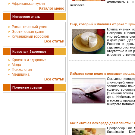
аминокислоты и
Африканская кухня
человека.
Каталог меню
Интересно знать
Сыр, который избавляет от рака
:: Про
Романтический ужин
Группа ученых и
Эротическая кухня
Пекорино (Pecor
Кулинарный гороскоп
употребление сни
и даже рака. Для
Все статьи
Pecorino в день
сделанного из мо
отсутствие в их 
Красота и Здоровье
и, соответственно
Красота и здоровье
Мода
Психология
Избыток соли ведет к повышению да
Медицина
Согласно исследо
Все статьи
злоупотреблени
заболеваний поч
Полезные ссылки
количество соли 
(1 чайная ложка)
день. Избежать и
и мясных продукт
быстрого питания
Как питаться без вреда для планеты
::
Профессор Тим Ла
Sustainable D