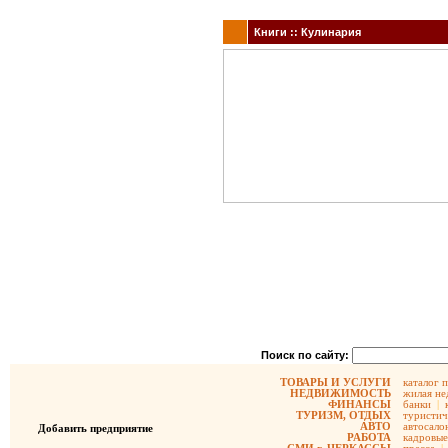
Книги :: Кулинария
Поиск по сайту:
ТОВАРЫ И УСЛУГИ
каталог 
НЕДВИЖИМОСТЬ
жилая не
ФИНАНСЫ
банки
|
ТУРИЗМ, ОТДЫХ
туристич
АВТО
автосало
Добавить предприятие
РАБОТА
кадровые