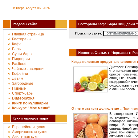
Четверг, Август 06, 2026.
Разделы сайта
Рестораны Кафе Бары Пиццерии :: 
Поиск по сайту:
Главная страница
Рестораны
Кафе
Бары
Новости. Статьи. :: Черкассы :: 
Суши-бары
Пиццерии
Когда полезные продукты становятс
Fastfood
Диетолог Christo
Чайные заведения
что полезные про
Кофейни
орехов, семечек
овощных соков 
Детям
нездоровой и оче
Загородные
сухофрукты и све
Пивные
с лишним весом.
Спорт-бары
ВидеоКухня
Книги по кулинарии
Конкурc "Мое меню"
От чего зависит долголетие
:: Прочитан
В лондонском Ин
установлено, ч
Кухни народов мира
благодаря низкок
пищи. В экспе
Европейская кухня
определённой ам
Американская кухня
даже при очень 
оптимальный б
Азиатская кухня