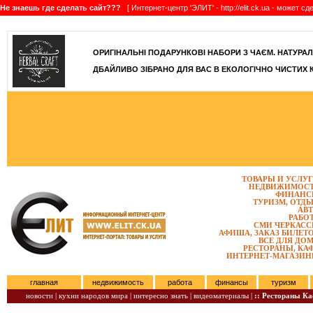
Не знаешь где сделать сайт???
[ Интернет-центр 'ЭЛИТ' - http://elit.ck.ua - может 
]
ОРИГІНАЛЬНІ ПОДАРУНКОВІ НАБОРИ З ЧАЄМ. НАТУРАЛЬН
ДБАЙЛИВО ЗІБРАНО ДЛЯ ВАС В ЕКОЛОГІЧНО ЧИСТИХ 
ТОВАРЫ И УСЛУ
НЕДВИЖИМОС
ФИНАНС
ТУРИЗМ, ОТД
АВ
РАБО
СМИ ЧЕРКАС
АФИША, ЗАКАЗ БИЛЕТ
ВСЕ ДЛЯ ДО
РЕСТОРАНЫ, КА
ИНТЕРНЕТ-МАГАЗИ
главная
недвижимость
работа
финансы
туризм
новости |
кухни народов мира |
интересно знать |
видеоматериалы |
:: Рестораны К