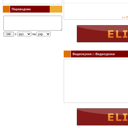
Переводчик
<< П
с
на
Видеокухня :: Видеоуроки