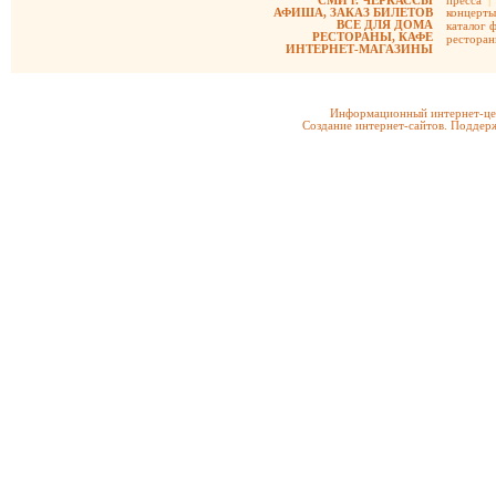
СМИ г. ЧЕРКАССЫ
пресса
|
АФИША, ЗАКАЗ БИЛЕТОВ
концерты
ВСЕ ДЛЯ ДОМА
каталог 
РЕСТОРАНЫ, КАФЕ
рестора
ИНТЕРНЕТ-МАГАЗИНЫ
Информационный интернет-цен
Создание интернет-сайтов. Поддерж