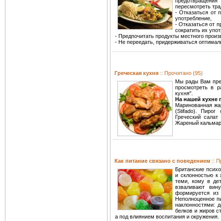
предотвращения
пересмотреть тра
- Отказаться от 
употребление,
- Отказаться от 
сократить их упо
- Предпочитать продукты местного произ
- Не переедать, придерживаться оптимал
Греческая кухня
:: Прочитано (95)
Мы рады Вам пре
просмотреть в р
кухня".
На нашей кухне
Маринованная жаре
(Stifado). Пирог
Греческий салат (
Жареный кальмар (
Как питание связано с поведением
:: 
Британские психо
и склонностью к 
теми, кому в де
взваливают вин
формируется из 
Неполноценное пи
наклонностями: д
белков и жиров с
а под влиянием воспитания и окружения.