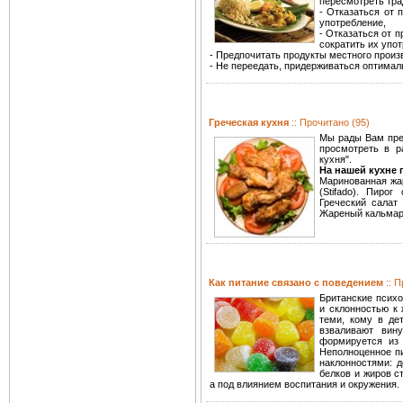
пересмотреть тра
- Отказаться от 
употребление,
- Отказаться от 
сократить их упо
- Предпочитать продукты местного произ
- Не переедать, придерживаться оптимал
Греческая кухня
:: Прочитано (95)
Мы рады Вам пре
просмотреть в р
кухня".
На нашей кухне
Маринованная жаре
(Stifado). Пирог
Греческий салат (
Жареный кальмар (
Как питание связано с поведением
:: 
Британские психо
и склонностью к 
теми, кому в де
взваливают вин
формируется из 
Неполноценное пи
наклонностями: д
белков и жиров с
а под влиянием воспитания и окружения.