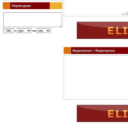
Переводчик
<< П
с
на
Видеокухня :: Видеоуроки