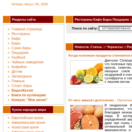
Четверг, Август 06, 2026.
Разделы сайта
Рестораны Кафе Бары Пиццерии :: 
Поиск по сайту:
Главная страница
Рестораны
Кафе
Бары
Новости. Статьи. :: Черкассы :: 
Суши-бары
Пиццерии
Когда полезные продукты становятс
Fastfood
Диетолог Christo
Чайные заведения
что полезные про
Кофейни
орехов, семечек
овощных соков 
Детям
нездоровой и оче
Загородные
сухофрукты и све
Пивные
с лишним весом.
Спорт-бары
ВидеоКухня
Книги по кулинарии
Конкурc "Мое меню"
От чего зависит долголетие
:: Прочитан
В лондонском Ин
установлено, ч
Кухни народов мира
благодаря низкок
пищи. В экспе
Европейская кухня
определённой ам
Американская кухня
даже при очень 
оптимальный б
Азиатская кухня
аминокислоты и