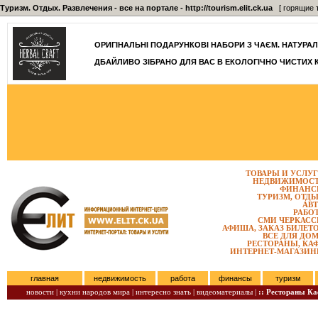
Туризм. Отдых. Развлечения - все на портале - http://tourism.elit.ck.ua
[ горящие т
ОРИГІНАЛЬНІ ПОДАРУНКОВІ НАБОРИ З ЧАЄМ. НАТУРАЛЬН
ДБАЙЛИВО ЗІБРАНО ДЛЯ ВАС В ЕКОЛОГІЧНО ЧИСТИХ 
ТОВАРЫ И УСЛУ
НЕДВИЖИМОС
ФИНАНС
ТУРИЗМ, ОТД
АВ
РАБО
СМИ ЧЕРКАС
АФИША, ЗАКАЗ БИЛЕТ
ВСЕ ДЛЯ ДО
РЕСТОРАНЫ, КА
ИНТЕРНЕТ-МАГАЗИ
главная
недвижимость
работа
финансы
туризм
новости |
кухни народов мира |
интересно знать |
видеоматериалы |
:: Рестораны К