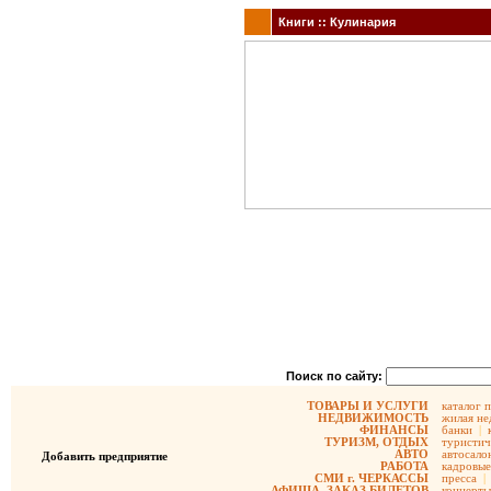
Книги :: Кулинария
Поиск по сайту:
ТОВАРЫ И УСЛУГИ
каталог 
НЕДВИЖИМОСТЬ
жилая не
ФИНАНСЫ
банки
|
ТУРИЗМ, ОТДЫХ
туристич
АВТО
автосало
Добавить предприятие
РАБОТА
кадровые
СМИ г. ЧЕРКАССЫ
пресса
|
АФИША, ЗАКАЗ БИЛЕТОВ
концерты