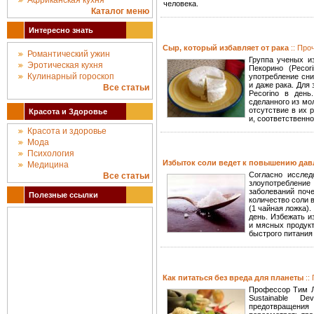
Африканская кухня
человека.
Каталог меню
Интересно знать
Сыр, который избавляет от рака
:: Про
Романтический ужин
Группа ученых и
Эротическая кухня
Пекорино (Pecor
Кулинарный гороскоп
употребление сни
и даже рака. Для
Все статьи
Pecorino в день
сделанного из мо
отсутствие в их 
Красота и Здоровье
и, соответственно
Красота и здоровье
Мода
Психология
Избыток соли ведет к повышению да
Медицина
Согласно исследо
Все статьи
злоупотреблени
заболеваний поч
Полезные ссылки
количество соли 
(1 чайная ложка)
день. Избежать и
и мясных продукт
быстрого питания
Как питаться без вреда для планеты
::
Профессор Тим Ла
Sustainable D
предотвращения