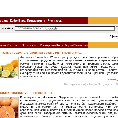
ораны Кафе Бары Пиццерии :: г. Черкассы
 по сайту:
Афиша 
ти. Статьи. :: Черкассы :: Рестораны Кафе Бары Пиццерии
олезные продукты становятся вредными
:: Прочитано (91)
Диетолог Christopher Wanjek предупреждает тех, кто стремится сбро
что полезные продукты должны не дополнять, а замещать привычное 
орехов, семечек, сухофруктов, оливкового и льняного масла, фру
овощных соков не будет пользы, если при этом продолжать 
нездоровой и очень калорийной пищей в больших количествах. Напроти
сухофрукты и свежие фрукты добавят калорий в ваш рацион и усложн
с лишним весом.
Читать 
Рестораны Кафе Бары Пиццерии :: 
 зависит долголетие
:: Прочитано (91)
В лондонском Институте Здорового Старения (Institute of Healthy
установлено, что продолжительность жизни можно увеличить н
благодаря низкокалорийной диете, но и путём правильного подбора 
пищи. В экспериментах на мышах было выявлено, что сок
определённой аминокислоты в питании увеличивает продолжительнос
даже при очень калорийном питании. Каждый биологический вид им
оптимальный баланс питательных веществ. Задача учёных 