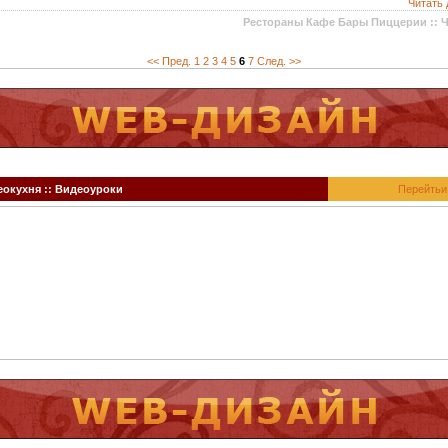
Читать 
Рестораны Кафе Бары Пиццерии :: 
<< Пред.
1
2
3
4
5
6
7
След. >>
окухня :: Видеоуроки
Перейтьи