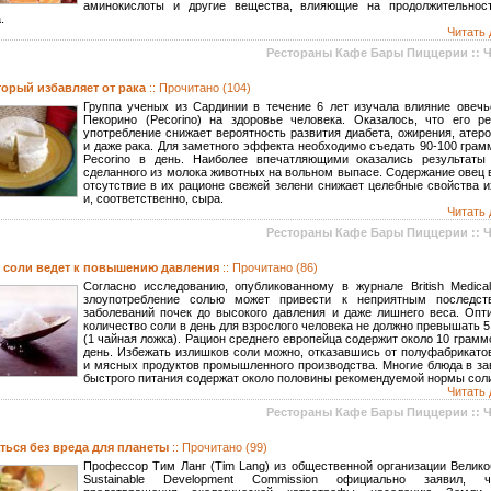
аминокислоты и другие вещества, влияющие на продолжительнос
.
Читать 
Рестораны Кафе Бары Пиццерии :: 
торый избавляет от рака
:: Прочитано (104)
Группа ученых из Сардинии в течение 6 лет изучала влияние овечь
Пекорино (Pecorino) на здоровье человека. Оказалось, что его ре
употребление снижает вероятность развития диабета, ожирения, атер
и даже рака. Для заметного эффекта необходимо съедать 90-100 гра
Pecorino в день. Наиболее впечатляющими оказались результаты
сделанного из молока животных на вольном выпасе. Содержание овец 
отсутствие в их рационе свежей зелени снижает целебные свойства 
и, соответственно, сыра.
Читать 
Рестораны Кафе Бары Пиццерии :: 
 соли ведет к повышению давления
:: Прочитано (86)
Согласно исследованию, опубликованному в журнале British Medical
злоупотребление солью может привести к неприятным последст
заболеваний почек до высокого давления и даже лишнего веса. Опт
количество соли в день для взрослого человека не должно превышать 
(1 чайная ложка). Рацион среднего европейца содержит около 10 грамм
день. Избежать излишков соли можно, отказавшись от полуфабрикато
и мясных продуктов промышленного производства. Многие блюда в за
быстрого питания содержат около половины рекомендуемой нормы сол
Читать 
Рестораны Кафе Бары Пиццерии :: 
аться без вреда для планеты
:: Прочитано (99)
Профессор Тим Ланг (Tim Lang) из общественной организации Велико
Sustainable Development Commission официально заявил, 