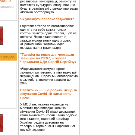
дальше...
реставрації, консервації, ремонту на
пам’ятках культурної спадщини, що
Черкассы
будуть реалізовані у межах програми
«Велика реставрація»
Як уникнути переохолодження?
Одягатися тепло та багатошарово:
одягніть на себе кілька тонких
кофтин замість однієї теплої, щоб не
спітніти. Якщо стане спекотно,
завжди можна зняти одну з одеж.
«Правильний» зимовий одяг
складається з трьох шарів
"Тарифи на тепло для черкащан
 в раздел
завищені на 20 %", – голова
Черкаської ОДА Сергій Сергійчук
«Черкаситеплокомуненерго»
заявило про готовність піти назустріч
черкащанам. Наразі ми обговорюємо
можливість зниження тарифів до
20%.
Платити чи ні: що робити, якщо за
лікування Covid-19 вимагають
гроші
У МОЗ закликають українців не
мовчати про випадки, коли за
лікування Covid-19 лікарі державних
клінік вимагають гроші. Якщо подібне
вже сталося, головний санлікар
України радить дзвонити на
телефони гарячої лінії Національної
служби здоров'я