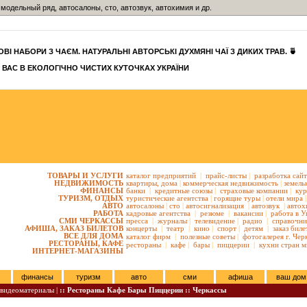
модельный ряд, автосалоны, сто, автозвук, автохимия и др.
ВІ НАБОРИ З ЧАЄМ. НАТУРАЛЬНІ АВТОРСЬКІ ДУХМЯНІ ЧАЇ З ДИКИХ ТРАВ. 🍵
 ВАС В ЕКОЛОГІЧНО ЧИСТИХ КУТОЧКАХ УКРАЇНИ
ТОВАРЫ И УСЛУГИ
каталог предприятий
|
прайс-листы
|
разработка сай
НЕДВИЖИМОСТЬ
квартиры,
дома
|
коммерческая недвижимость
|
земель
ФИНАНСЫ
банки
|
кредитные союзы
|
страховые компании
|
кур
ТУРИЗМ, ОТДЫХ
туристические агентства
|
горящие туры
|
отели мира
|
АВТО
автосалоны
|
сто
|
автосигнализация
|
автозвук
|
автох
РАБОТА
кадровые агентства
|
резюме
|
вакансии
|
работа в У
СМИ ЧЕРКАССЫ
пресса
|
журналы
|
телевидение
|
радио
|
справочни
АФИША, ЗАКАЗ БИЛЕТОВ
концерты
|
театр
|
кино
|
спорт
|
детям
|
заказ биле
ВСЕ ДЛЯ ДОМА
каталог фирм
|
полезные советы
|
фотогалерея г. Чер
РЕСТОРАНЫ, КАФЕ
рестораны
|
кафе
|
бары
|
пиццерии
|
кухни стран м
ИНТЕРНЕТ-МАГАЗИНЫ
финансы
туризм
авто
сми
афиша
ваш дом
видеоматериалы |
:: Рестораны Кафе Бары Пиццерии :: Черкассы