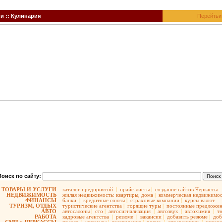
и :: Кулинария
Перейтьи
Поиск по сайту:
ТОВАРЫ И УСЛУГИ
каталог предприятий
|
прайс-листы
|
создание сайтов Черкассы
НЕДВИЖИМОСТЬ
жилая недвижимость:
квартиры,
дома
|
коммерческая недвижимос
ФИНАНСЫ
банки
|
кредитные союзы
|
страховые компании
|
курсы валют
ТУРИЗМ, ОТДЫХ
туристические агентства
|
горящие туры
|
постоянные предложе
АВТО
автосалоны
|
сто
|
автосигнализация
|
автозвук
|
автохимия
|
т
РАБОТА
кадровые агентства
|
резюме
|
вакансии
|
добавить резюме
|
доб