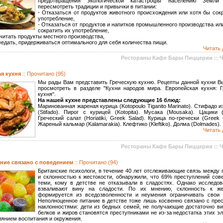
предотвращения экологической катастрофы населению Земли 
пересмотреть традиции и привычки в питании:
- Отказаться от продуктов животного происхождения или хотя бы сок
употребление,
- Отказаться от продуктов и напитков промышленного производства ил
сократить их употребление,
читать продукты местного производства,
еедать, придерживаться оптимального для себя количества пищи.
Читать 
Рестораны Кафе Бары Пиццерии :: 
ая кухня
:: Прочитано (95)
Мы рады Вам представить Греческую кухню. Рецепты данной кухни В
просмотреть в разделе "Кухни народов мира. Европейская кухня: Г
кухня".
На нашей кухне представлены следующие 16 блюд:
Маринованная жареная курица (Kotopoulo Tiganito Marinato). Стифадо и
(Stifado). Пирог с курицей (Kotopita). Мусака (Mousaka). Цацики (T
Греческий салат (Horiatiki, Greek Salad). Курица по-гречески (Greek 
Жареный кальмар (Kalamarakia). Клефтико (Kleftiko). Долма (Dolmades).
Читать 
Рестораны Кафе Бары Пиццерии :: 
ание связано с поведением
:: Прочитано (94)
Британские психологи, в течение 40 лет отслеживающие связь между
и склонностью к жестокости, обнаружили, что 69% преступлений сов
теми, кому в детстве не отказывали в сладостях. Однако исследов
взваливают вину на сладости. По их мнению, склонность к же
формируется из вседозволенности и неумения ограничивать свои 
Неполноценное питание в детстве тоже лишь косвенно связано с пре
наклонностями: дети из бедных семей, не получающие достаточно ви
белков и жиров становятся преступниками не из-за недостатка этих э
иянием воспитания и окружения.