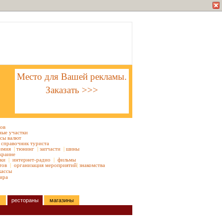
Место для Вашей рекламы.
Заказать >>>
тов
ные участки
сы валют
справочник туриста
имия
|
тюнинг
|
запчасти
|
шины
краине
ки
|
интернет-радио
|
фильмы
тов
|
организация мероприятий
|
знакомства
кассы
ира
рестораны
магазины