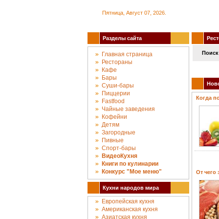
Пятница, Август 07, 2026.
Разделы сайта
Рест
Поиск
Главная страница
Рестораны
Кафе
Бары
Новос
Суши-бары
Пиццерии
Когда п
Fastfood
Чайные заведения
Кофейни
Детям
Загородные
Пивные
Спорт-бары
ВидеоКухня
Книги по кулинарии
Конкурc "Мое меню"
От чего
Кухни народов мира
Европейская кухня
Американская кухня
Азиатская кухня