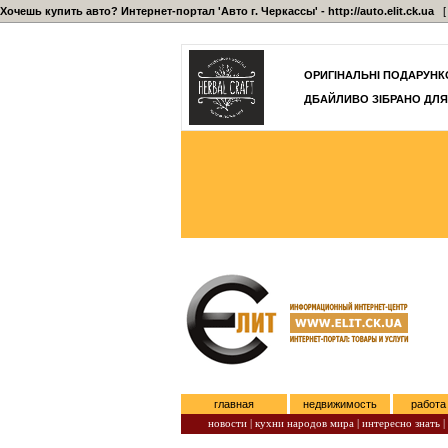
Хочешь купить авто? Интернет-портал 'Авто г. Черкассы' - http://auto.elit.ck.ua
[ 
]
ОРИГІНАЛЬНІ ПОДАРУНКО
ДБАЙЛИВО ЗІБРАНО ДЛЯ
главная
недвижимость
работа
новости |
кухни народов мира |
интересно знать |