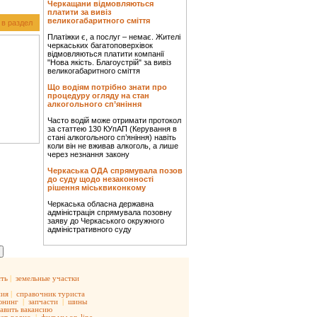
Черкащани відмовляються
платити за вивіз
великогабаритного сміття
 в раздел
Платіжки є, а послуг – немає. Жителі
черкаських багатоповерхівок
відмовляються платити компанії
"Нова якість. Благоустрій" за вивіз
великогабаритного сміття
Що водіям потрібно знати про
процедуру огляду на стан
алкогольного сп’яніння
Часто водій може отримати протокол
за статтею 130 КУпАП (Керування в
стані алкогольного сп’яніння) навіть
коли він не вживав алкоголь, а лише
через незнання закону
Черкаська ОДА спрямувала позов
до суду щодо незаконності
рішення міськвиконкому
Черкаська обласна державна
адміністрація спрямувала позовну
заяву до Черкаського окружного
адміністративного суду
ть
|
земельные участки
ния
|
справочник туриста
юнинг
|
запчасти
|
шины
авить вакансию