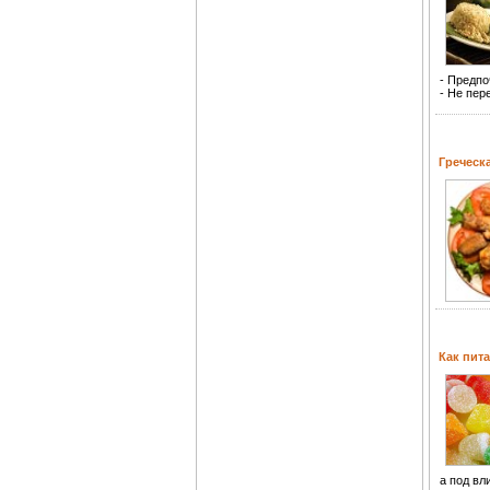
- Предпо
- Не пер
Греческ
Как пит
а под вл