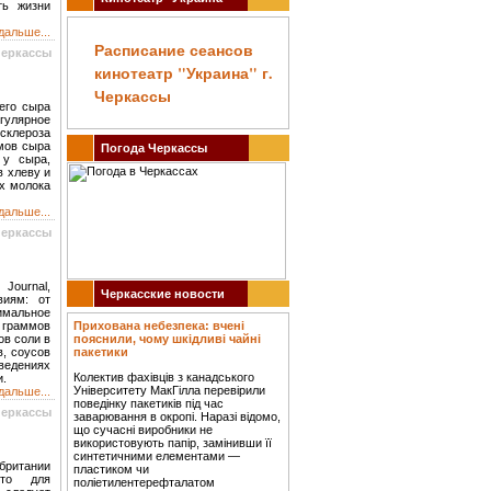
ть жизни
дальше...
Расписание сеансов
Черкассы
кинотеатр "Украина" г.
Черкассы
его сыра
гулярное
осклероза
ммов сыра
Погода Черкассы
 у сыра,
в хлеву и
их молока
дальше...
Черкассы
 Journal,
Черкасские новости
виям: от
имальное
5 граммов
Прихована небезпека: вчені
ов соли в
пояснили, чому шкідливі чайні
в, соусов
пакетики
ведениях
Колектив фахівців з канадського
и.
Університету МакГілла перевірили
дальше...
поведінку пакетиків під час
Черкассы
заварювання в окропі. Наразі відомо,
що сучасні виробники не
використовують папір, замінивши її
синтетичними елементами —
британии
пластиком чи
что для
поліетилентерефталатом