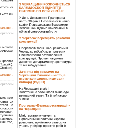
следует
З ЧЕРКАЩИНИ РОЗПОЧНЕТЬСЯ
ратить их
КАЛЕЙДОСКОП ПІДНЯТТЯ
ПРАПОРІВ ПО ВСІЙ УКРАЇНІ!
и хотя бы
У День Державного Прапора на
честь 30-річчя Незалежності нашої
країни Глава держави Володимир
дальше...
Зеленський підніме найбільший в
області синьо-жовтий стяг
Черкассы
У Черкасах перевірять рекламні
конструкції
ы можете
Операторів зовнішньої реклами в
реческая
Черкасах зобов’язали провести
інвентаризацію встановлених
конструкцій. Про це повідомив
з кролика
директор департаменту архітектури
zatziki).
та містобудування
Chicken).
Зачистка від реклами: на
дальше...
Черкащині з’явилось місто, в
якому залишився лише один
білборд (ВІДЕО)
Черкассы
На Черкащині в місті
Золотоноша залишився лише один
рекламний велет. Та й той скоро
 питанием
зникне
ершается
атели не
Програма «Велика реставрація»
стокости
на Черкащині
желания.
ступными
Міністерство культури та
таминов,
інформаційної політики України
лементов,
розпочало приймання заявок на
участь у відборі проєктів робіт із