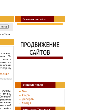
Реклама на сайте
г. Черкассы: кино, театр, концерты, спектакли, гастроли, выставки, акции, 
сить вес,
меню. От
ктовых и
питаться
в: орехи,
ят борьбу
дальше...
Черкассы
Энциклопедия
 Ageing)
Чаи
е только
Сыры
белковой
Десерты
ращение
ть жизни
Ягоды
еет свой
– найти
Кинотеатр "Украина"